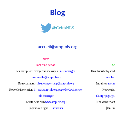
Blog
@CrisisNLS
accueil@amp-nls.org
New
Lacanian School
Lac
Désinscription: envoyez un message à :
nls-messager-
Unsubscribe by send
unsubscribe@amp-nls.org
unsubsc
Nous contacter:
nls-messager-help@amp-nls.org
Enquiries:
nls-m
Nouvelle inscription:
https://amp-nls.org/page/fr/42/sinscrire-
New regist
nls-messager
nls.org/page/gb
| Le site de la NLS
www.amp-nls.org
|
| The website of
| Agenda en ligne –
Cliquez ici
| On-li