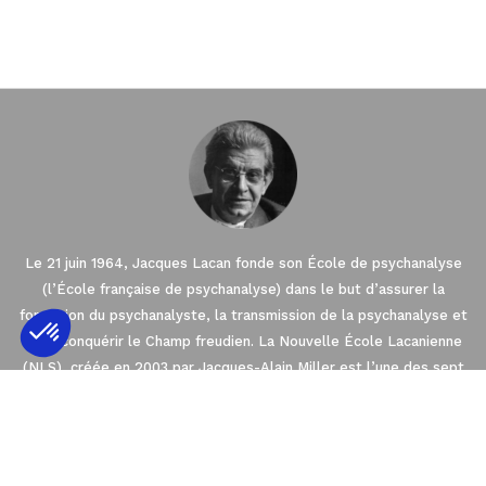
Le 21 juin 1964, Jacques Lacan fonde son École de psychanalyse
(l’École française de psychanalyse) dans le but d’assurer la
formation du psychanalyste, la transmission de la psychanalyse et
de reconquérir le Champ freudien. La Nouvelle École Lacanienne
(NLS), créée en 2003 par Jacques-Alain Miller est l’une des sept
Axeptio consent
Plateforme de Gestion du Consentement : 
Écoles fondées dans le cadre de l’Association Mondiale de
Psychanalyse (AMP). La NLS est membre de l’EuroFédération de
Notre plateforme vous permet d'adapter et 
Psychanalyse (EFP) qui regroupe les quatre
Écoles de psychanalyse en Europe orientées par l’enseignement