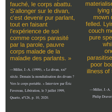
materialis
fauché, le corps abattu.
lying
S'allonger sur le divan,
mown d
c'est devenir pur parlant,
felled. Ly
tout en faisant
couch m
l'expérience de soi
pure spe
comme corps parasité
whi
par la parole, pauvre
on
corps malade de la
parasitis
maladie des parlants. »
poor bod
e
—
Miller, J.-A. (1999), « Le divan, xxi
illness of
siècle. Demain la mondialisation des divans ?
Vers le corps portable. » Interview par Éric
—
Miller, J.-A.
Favereau, Libération, le 3 juillet 1999,
Philip Drave
Quarto, nº126, p. 10, 2020.