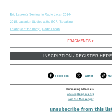
Eric Laurent's Seminar in Radio Lacan 2014-
2015: Lacanian Studies at the ECF: "Speaking
Lalangue of the Body” | Radio Lacan
FRAGMENTS >
INSCRIPTION / REGISTER HER
Facebook
Twitter
NL
Our mailing address is:
accueil@amp-nls.org
Join NLS Messenger
unsubscribe from this lis