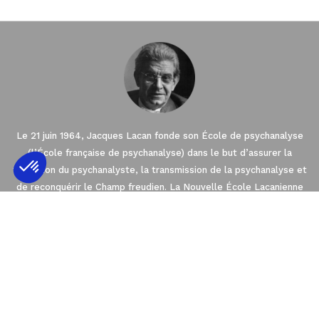
Le 21 juin 1964, Jacques Lacan fonde son École de psychanalyse
(l’École française de psychanalyse) dans le but d’assurer la
formation du psychanalyste, la transmission de la psychanalyse et
de reconquérir le Champ freudien. La Nouvelle École Lacanienne
Axeptio consent
Plateforme de Gestion du Consentement : 
(NLS), créée en 2003 par Jacques-Alain Miller est l’une des sept
Écoles fondées dans le cadre de l’Association Mondiale de
Notre plateforme vous permet d'adapter et 
Psychanalyse (AMP). La NLS est membre de l’EuroFédération de
Psychanalyse (EFP) qui regroupe les quatre
Écoles de psychanalyse en Europe orientées par l’enseignement
de Freud et de Lacan.