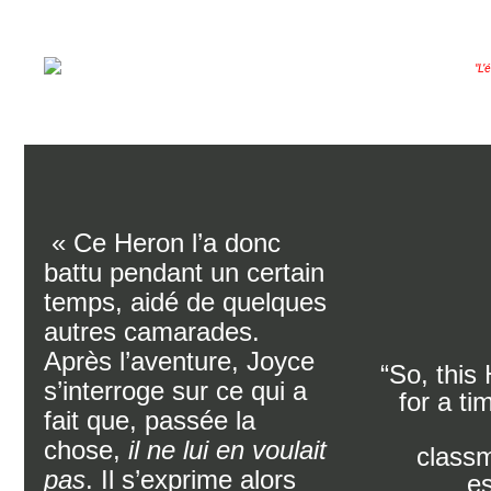
"L’
« Ce Heron l’a donc
battu pendant un certain
temps, aidé de quelques
autres camarades.
Après l’aventure, Joyce
“So, this
s’interroge sur ce qui a
for a ti
fait que, passée la
chose,
il ne lui en voulait
classm
pas
. Il s’exprime alors
e