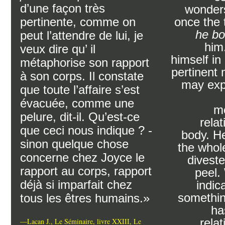
d’une façon très
wonders
pertinente, comme on
once the 
he bo
peut l’attendre de lui, je
him
veux dire qu’ il
himself in
métaphorise son rapport
pertinent
à son corps. Il constate
may exp
que toute l’affaire s’est
évacuée, comme une
me
pelure, dit-il. Qu’est-ce
relat
que ceci nous indique ? -
body. H
sinon quelque chose
the whol
concerne chez Joyce le
divested
rapport au corps, rapport
peel.
déjà si imparfait chez
indic
somethin
tous les êtres humains.»
ha
relat
—Lacan J., Le Séminaire, livre XXIII, Le