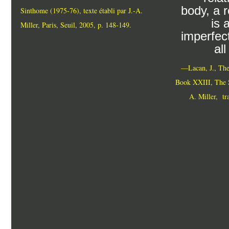
body, a r
Sinthome (1975-76), texte établi par J.-A.
is 
Miller, Paris, Seuil, 2005, p. 148-149.
imperfect
al
—Lacan, J., The
Book XXIII, The S
A. Miller, tr