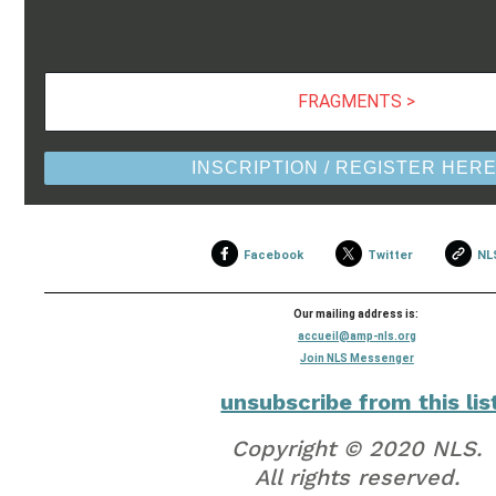
FRAGMENTS >
INSCRIPTION / REGISTER HER
Facebook
Twitter
NL
Our mailing address is:
accueil@amp-nls.org
Join NLS Messenger
unsubscribe from this lis
Copyright © 2020 NLS.
All rights reserved.