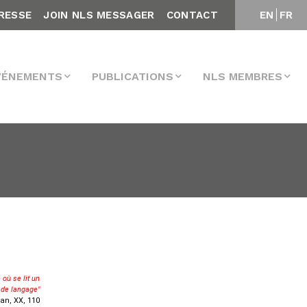
RESSE
JOIN NLS MESSAGER
CONTACT
EN
FR
VÉNEMENTS
PUBLICATIONS
NLS MEMBRES
 où se lit un
 de langage"
an, XX, 110