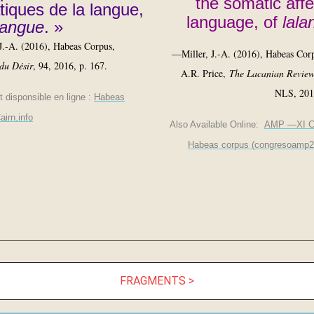
the somatic affe
iques de la langue,
language, of
lala
langue
. »
J.-A. (2016), Habeas Corpus,
—Miller, J.-A. (2016), Habeas Corp
du Désir
, 94, 2016, p. 167.
A.R. Price,
The Lacanian Revie
NLS, 2017
t
disponsible en ligne :
Habeas
airn.info
Also Available Online:
AMP —XI C
Habeas corpus (congresoamp
FRAGMENTS >