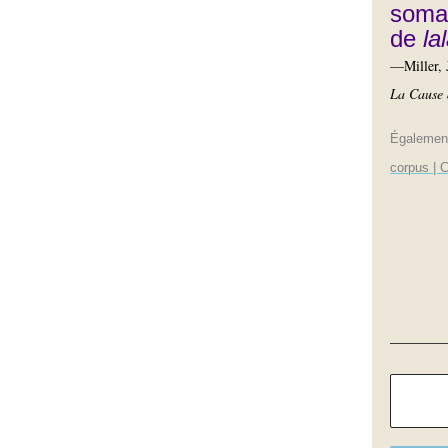
somat
de
la
—Miller, 
La Cause 
Égalemen
corpus | C