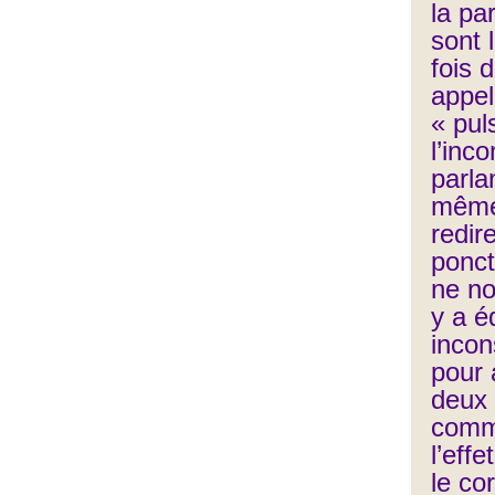
la pa
sont l
fois 
appel
« pul
l’inc
parla
même
redir
ponct
ne no
y a é
incon
pour 
deux 
commu
l’eff
le co