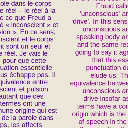
role dans le corps
Freud call
e réel – le réel à la
'unconscious' a
de ce que Freud a
‘drive’. In this sen
é « inconscient » et
unconscious a
sion ».
En ce sens,
speaking body a
onscient et le corps
and the same rea
nt sont un seul et
going to say it ag
 réel.
Je vais le
that this ess
e pour que cette
uation essentielle
punctuation d
us échappe pas. Il
elude us. Th
quivalence entre
equivalence betwe
scient et pulsion
unconscious a
autant que ces
drive insofar a
termes ont une
terms have a c
ne origine qui est
origin which is the 
et de la parole dans
of speech in the
rps, les affects