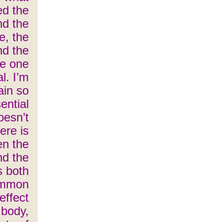
ed the
nd the
se, the
nd the
re one
l. I’m
ain so
ential
oesn’t
ere is
en the
nd the
s both
ommon
effect
 body,