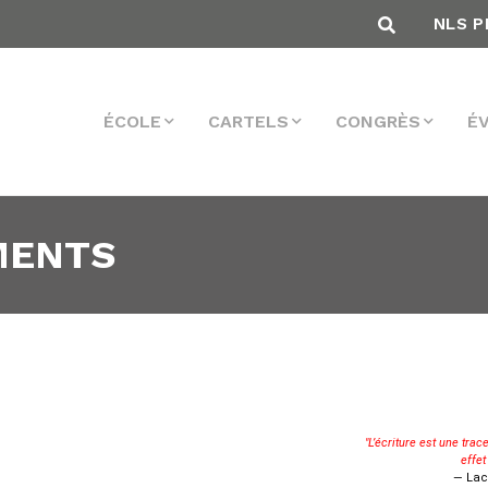
NLS P
ÉCOLE
CARTELS
CONGRÈS
É
MENTS
"L’écriture est une trace
effet
— Lac