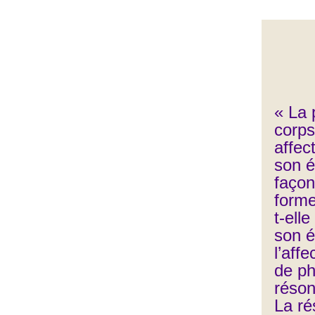
« La 
corps
affec
son é
façon
forme
t-ell
son é
l’aff
de p
réson
La ré