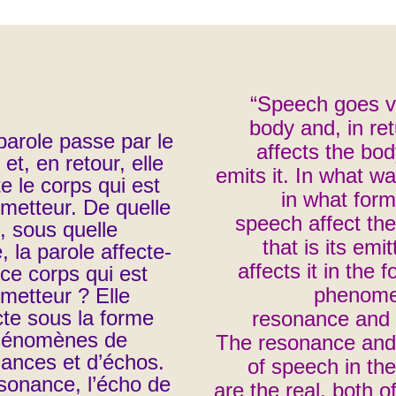
“Speech goes v
body and, in retu
parole passe par le
affects the bod
 et, en retour, elle
emits it. In what w
te le corps qui est
in what for
metteur. De quelle
speech affect th
, sous quelle
that is its emit
, la parole affecte-
affects it in the 
e ce corps qui est
phenome
metteur ? Elle
ecte sous la forme
resonance and 
hénomènes de
The resonance and
ances et d’échos.
of speech in th
sonance, l’écho de
are the real, both o