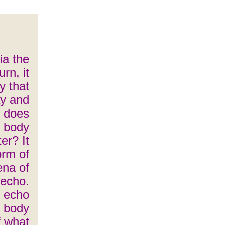
ia the
rn, it
y that
ay and
m does
e body
ter? It
form of
na of
echo.
 echo
e body
f what