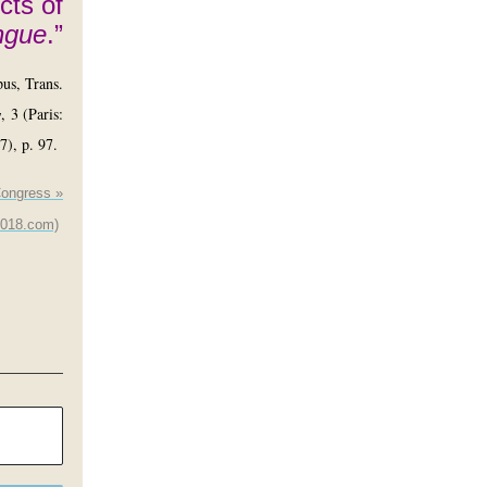
cts of
ngue
.”
us, Trans.
w
, 3 (Paris:
), p. 97.
ongress »
2018.com)