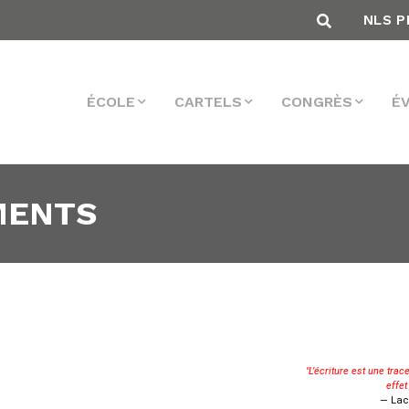
NLS P
ÉCOLE
CARTELS
CONGRÈS
É
MENTS
"L’écriture est une trace
effet
— Lac