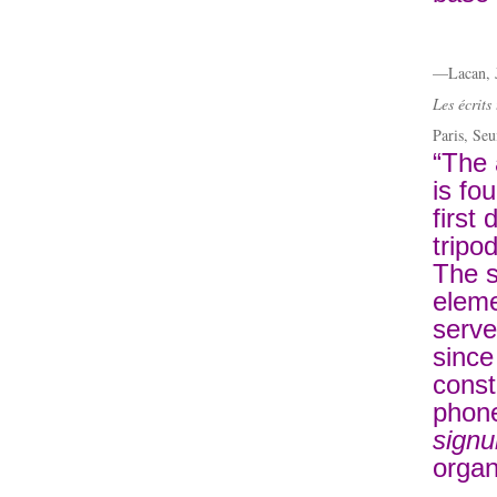
—Lacan, 
Les écrits
Paris, Seu
“The 
is fo
first
tripo
The s
eleme
serve
since 
const
phon
sign
organ