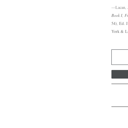
—Lacan, 
Book I, F
54)
,
Ed. J
York & Lo