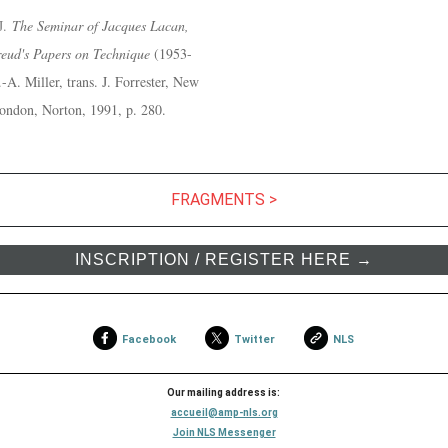
J.
The Seminar of Jacques Lacan,
reud's Papers on Technique
(1953-
.-A. Miller, trans. J. Forrester, New
ndon, Norton, 1991, p. 280.
FRAGMENTS >
INSCRIPTION / REGISTER HERE →
Facebook
Twitter
NLS
Our mailing address is:
accueil@amp-nls.org
Join NLS Messenger