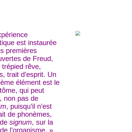
xpérience
tique est instaurée
es premières
vertes de Freud,
e trépied rêve,
, trait d’esprit. Un
ième élément est le
ôme, qui peut
r, non pas de
um
, puisqu’il n’est
ait de phonèmes,
 de
signum
, sur la
de l’organisme. »