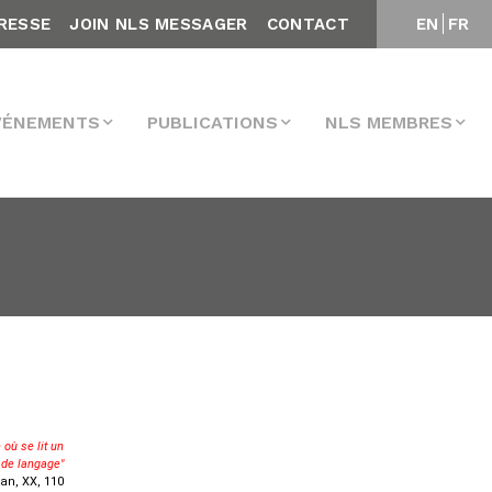
RESSE
JOIN NLS MESSAGER
CONTACT
EN
FR
VÉNEMENTS
PUBLICATIONS
NLS MEMBRES
 où se lit un
 de langage"
an, XX, 110