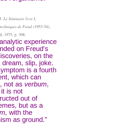
J.
Le Séminaire livre I,
 techniques de Freud
(1953-54),
il, 1975, p. 308.
analytic experience
unded on Freud's
 discoveries, on the
d dream, slip, joke.
ymptom is a fourth
nt, which can
, not as
verbum
,
it is not
ructed out of
emes, but as a
um
, with the
ism as ground.”