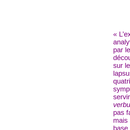
« L’e
analy
par l
décou
sur l
lapsus
quatr
sympt
servi
verb
pas f
mais
base 