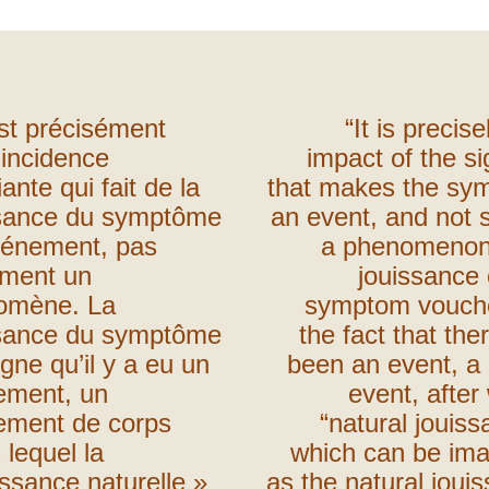
st précisément
“It is precise
 incidence
impact of the sig
iante qui fait de la
that makes the sy
ssance du symptôme
an event, and not 
vénement, pas
a phenomenon
ement un
jouissance 
omène. La
symptom vouche
ssance du symptôme
the fact that the
gne qu’il y a eu un
been an event, a
ement, un
event, after
ement de corps
“natural jouiss
 lequel la
which can be im
issance naturelle »
as the natural joui