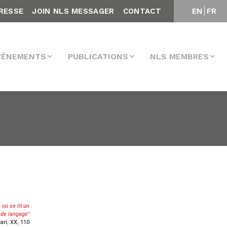
RESSE
JOIN NLS MESSAGER
CONTACT
EN
FR
VÉNEMENTS
PUBLICATIONS
NLS MEMBRES
 où se lit un
 de langage"
an, XX, 110