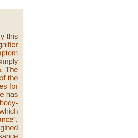
ly this
nifier
mptom
simply
. The
of the
s for
re has
 body-
 which
ance”,
agined
ssance