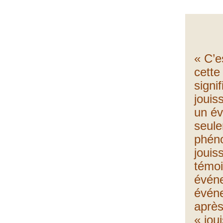
« C’e
cette
signif
joui
un é
seul
phén
joui
témoi
évén
évén
après
« jou