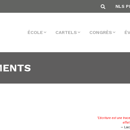
NLS P
ÉCOLE
CARTELS
CONGRÈS
É
MENTS
"L’écriture est une trace
effet
— Lac