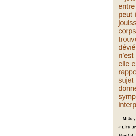
entre
peut 
jouis
corps
trouv
dévié
n’est
elle 
rappo
sujet 
donn
sympt
inter
—
Miller,
«
Lire 
Mental
,