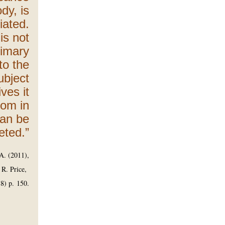
ody, is
iated.
is not
rimary
to the
ubject
ives it
tom in
can be
eted.”
-A. (2011),
 R. Price,
8) p. 150.