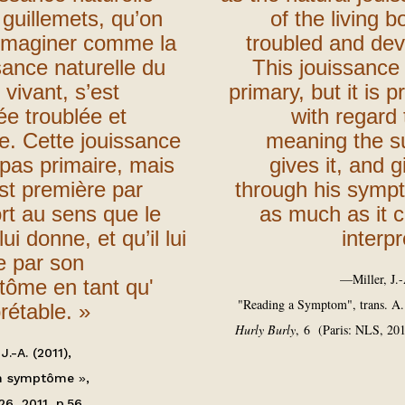
 guillemets, qu’on
of the living b
imaginer comme la
troubled and dev
sance naturelle du
This jouissance 
 vivant, s’est
primary, but it is p
ée troublée et
with regard 
e. Cette jouissance
meaning the s
 pas primaire, mais
gives it, and g
est première par
through his symp
rt au sens que le
as much as it 
lui donne, et qu’il lui
interpr
e par son
—
Miller, J.
ôme en tant qu'
"Reading a Symptom", trans. A.
prétable. »
Hurly Burly
, 6 (Paris: NLS, 201
 J.-A. (2011),
un symptôme
»
,
 26, 2011, p.56.