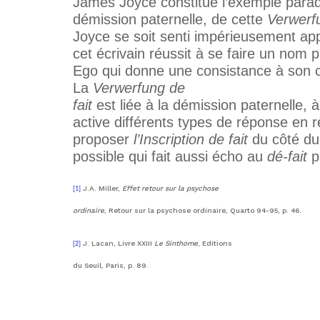
James Joyce constitue l’exemple paradi
démission paternelle, de cette
Verwerfu
Joyce se soit senti impérieusement ap
cet écrivain réussit à se faire un nom pr
Ego qui donne une consistance à son 
La
Verwerfung de
fait
est liée à la démission paternelle, 
active différents types de réponse en r
proposer
l’Inscription de fait
du côté d
possible qui fait aussi écho au
dé-fait
p
J.A. Miller,
Effet retour sur la psychose
[1]
ordinaire
, Retour sur la psychose ordinaire, Quarto 94-95, p. 46.
J. Lacan, Livre XXIII
Le Sinthome
, Editions
[2]
du Seuil, Paris, p. 89.