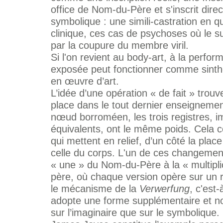
office de Nom-du-Père et s'inscrit dire
symbolique : une simili-castration en q
clinique, ces cas de psychoses où le suj
par la coupure du membre viril.
Si l'on revient au body-art, à la perform
exposée peut fonctionner comme sintho
en œuvre d’art.
L’idée d’une opération « de fait » trouv
place dans le tout dernier enseignemen
nœud borroméen, les trois registres, im
équivalents, ont le même poids. Cela 
qui mettent en relief, d’un côté la pla
celle du corps. L'un de ces changement
« une » du Nom-du-Père à la « multipli
père, où chaque version opère sur un r
le mécanisme de la
Verwerfung
, c'est
adopte une forme supplémentaire et nouv
sur l’imaginaire que sur le symbolique. 