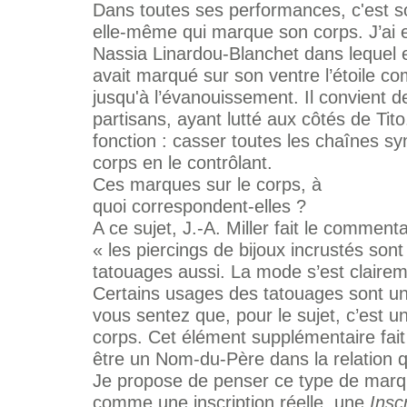
Dans toutes ses performances, c'est soit
elle-même qui marque son corps. J’ai 
Nassia Linardou-Blanchet dans lequel e
avait marqué sur son ventre l’étoile co
jusqu'à l’évanouissement. Il convient d
partisans, ayant lutté aux côtés de Tit
fonction : casser toutes les chaînes sym
corps en le contrôlant.
Ces marques sur le corps, à
quoi correspondent-elles ?
A ce sujet, J.-A. Miller fait le commenta
« les piercings de bijoux incrustés son
tatouages aussi. La mode s’est clairem
Certains usages des tatouages sont un 
vous sentez que, pour le sujet, c’est 
corps. Cet élément supplémentaire fai
être un Nom-du-Père dans la relation q
Je propose de penser ce type de marq
comme une inscription réelle, une
Insc