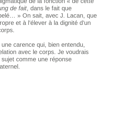
gmatique de la fonction « de cette
ng de fait
, dans le fait que
pelé… » On sait, avec J. Lacan, que
opre et à l’élever à la dignité d’un
corps.
à une carence qui, bien entendu,
elation avec le corps. Je voudrais
u sujet comme une réponse
aternel.