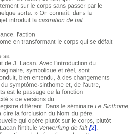
ctement sur le corps sans passer par le
uelque sorte. » On connaît, dans la
et introduit la
castration de fait
ance, l’action
me en transformant le corps qui se défait
e sa
t de J. Lacan. Avec l’introduction du
aginaire, symbolique et réel, sont
conduit, bien entendu, à des changements
ce du symptôme-sinthome et, de l’autre,
s est le passage de la fonction
cité » de versions du
egistre différent. Dans le séminaire
Le
Sinthome,
-à-dire la forclusion du Nom-du-père,
elle qui opère plutôt sur le corps, plutôt
Lacan l’intitule
Verwerfung de fait
[
2]
.