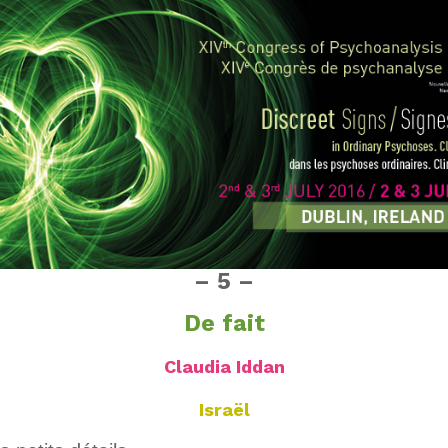
– 5 –
De fait
Claudia Iddan
Israël