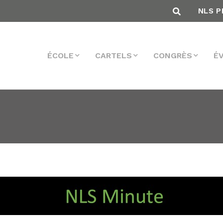
NLS P
ÉCOLE
CARTELS
CONGRÈS
É