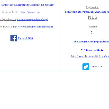
n :
https://amp-nls.org/page/fr/42/sinscrire-nls-messager
Registration:
https://amp-nls.org/page/gb/42/sinscrire-n
Le site de la NLS :
https://amp-nls.org
NLS
n Quotidien
:
http://www.lacanquotidien.fr/blog/
rès BLOG :
https://www.nlscongress2019.com/accueil
website
:
Facebook NLS
https://amp-nls.org/page/gb/43/h
NLS Congress BLOG:
https://www.nlscongress2019.com/ho
Twitter NLS