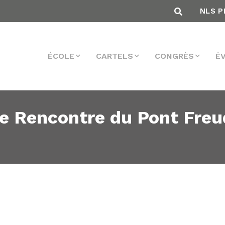
NLS P
ÉCOLE
CARTELS
CONGRÈS
É
 Rencontre du Pont Freud