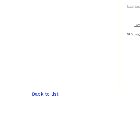
Inscriptio
Laca
NLS cong
Back to list