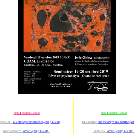
New Lacanian School
New Lacanian School
scription :
nls-messager-unsubscribe@amp-nls.org
Unsubscribe:
nls-messager-unsubscribe@am
Nous contacter :
accueil@amp-nls.org
Enquiries:
accueil@amp-nls.org