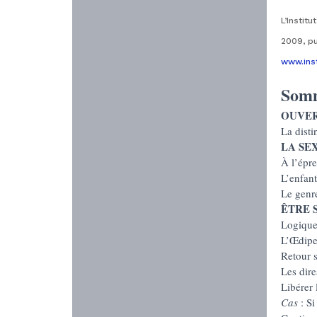
L’Instit
2009, pu
www.inst
Somm
OUVE
La disti
LA SE
À l’épr
L’enfant
Le genre
ÊTRE 
Logique
L’Œdipe,
Retour s
Les dire
Libérer 
Cas
: Si