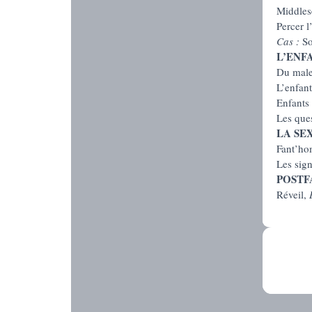
Middles
Percer 
Cas :
So
L’ENF
Du male
L’enfant
Enfants
Les ques
LA SE
Fant’h
Les sign
POSTF
Réveil,