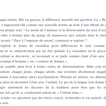
que enfant, fille ou garçon, la différence sexuelle fait question. La « flu
» s’imposerait-elle comme une nouvelle norme au nom d’une liberté de 
son propre sexe ? La mode de l’unisexe et la dénonciation du sexe d’as
nt-elles à donner plus de marge de manœuvre aux enfants dans le cho
 sexuée ? Face à l’impasse du sexuel, comment se repérer ?
emploie le terme de sexuation pour différencier le sexe comme
que et sa subjectivation par un être parlant. La sexuation est le proce
l’enfant se découvre, se reconnaît et se parle comme étant d’un sexe
« couleur d’homme » ou « couleur de femme ».
xué semble ainsi livré à toutes sortes de déterminations. Mais cela re
enfant, chaque jeune, chaque adulte, une aventure absolument singuli
nduire à rencontrer un(e) psychanalyste. Prenant au sérieux ces détermi
te peut en desserrer l’étau avec l’enfant. Le jeu de la langue leur donne l
roger autrement les discours de la tradition aussi bien que les 
pes tels qu’ils se condensent autour de « l’enfant trans ».
 éclaire ces questions par des textes concis, recherches et cas actuels, d
s voix.