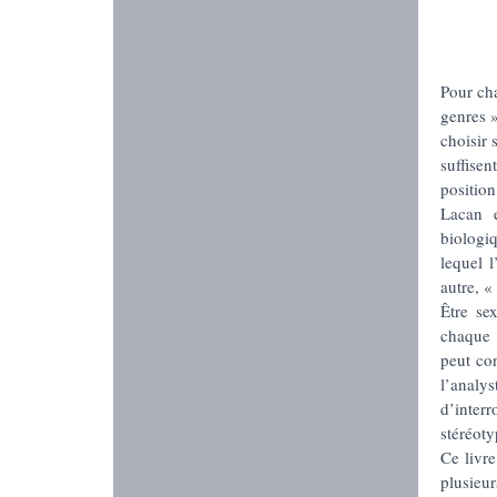
Pour cha
genres 
choisir 
suffise
position
Lacan 
biologi
lequel 
autre, 
Être se
chaque 
peut co
l’analys
d’inter
stéréoty
Ce livre
plusieur