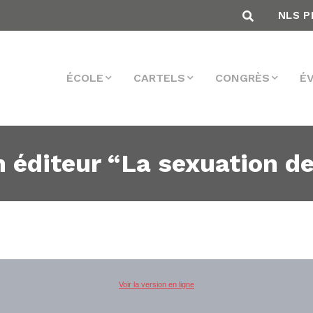
NLS P
ÉCOLE
CARTELS
CONGRÈS
É
 éditeur “La sexuation d
Voir la version en ligne