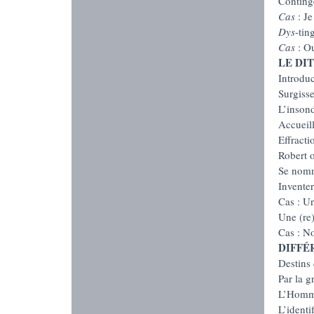
Conting
Cas
: Je
Dys
-tin
Cas
: O
LE DI
Introdu
Surgisse
L’inson
Accueill
Effracti
Robert 
Se nomm
Inventer
Cas : U
Une (re
Cas : N
DIFFÉ
Destins 
Par la 
L’Homme
L’identi