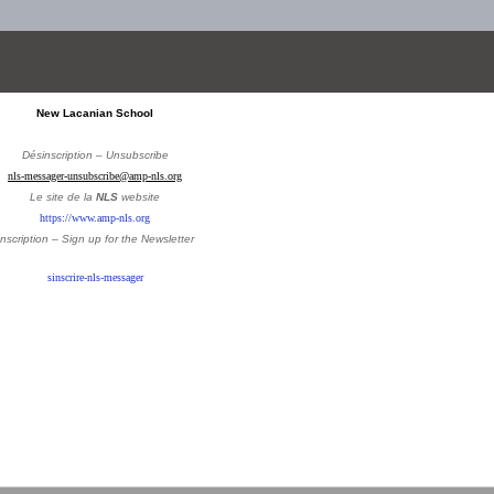
New Lacanian School
Désinscription – Unsubscribe
nls-messager-unsubscribe@amp-nls.org
Le site de la
NLS
website
https://www.amp-nls.org
Inscription – Sign up
for the Newsletter
sinscrire-nls-messager