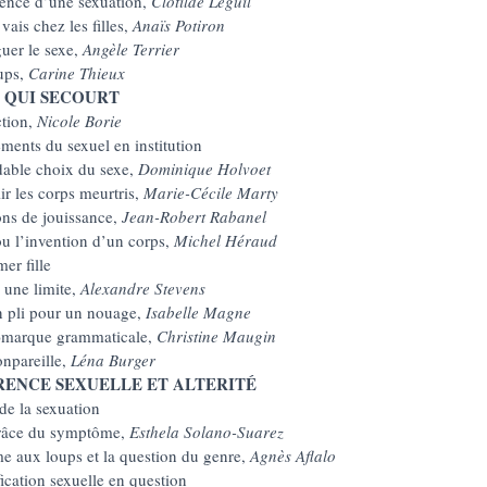
ence d’une sexuation,
Clotilde Leguil
 vais chez les filles,
Anaïs Potiron
guer le sexe,
Angèle Terrier
ups,
Carine Thieux
T QUI SECOURT
ction,
Nicole Borie
ments du sexuel en institution
dable choix du sexe,
Dominique Holvoet
ir les corps meurtris,
Marie-Cécile Marty
ons de jouissance,
Jean-Robert Rabanel
ou l’invention d’un corps,
Michel Héraud
er fille
 une limite,
Alexandre Stevens
n pli pour un nouage,
Isabelle Magne
)marque grammaticale,
Christine Maugin
onpareille,
Léna Burger
RENCE SEXUELLE ET ALTERITÉ
de la sexuation
grâce du symptôme,
Esthela Solano-Suarez
 aux loups et la question du genre,
Agnès Aflalo
fication sexuelle en question