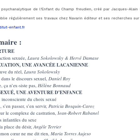
ut psychanalytique de l’Enfant du Champ freudien, créé par Jacques-Alain 
blie régulièrement ses travaux chez Navarin éditeur et ses recherches sur
itut-enfant.fr
aire :
RTURE
nction sexuée,
Laura Sokolowsky & Hervé Damase
XUATION, UNE AVANCÉE LACANIENNE
euve du réel,
Laura Sokolowsky
 dans le discours sexuel,
Daniel Roy
, ça n’ex-siste pas,
Hélène Bonnaud
SEXUÉ, UNE AVENTURE D’ENFANCE
 inconsciente du choix sexué
 s’en passer, s’en servir,
Patricia Bosquin-Caroz
ur le complexe de castration, J
ean-Robert Rabanel
s infantiles du sexe
la place du désir,
Angèle Terrier
 mon cœur ne me dit rien,
Maria Torres Aujeso