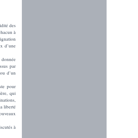
idité des
chacun à
signation
ix d’une
 donnée
ssus par
 ou d’un
ste pour
ère, qui
nations,
a liberté
nouveaux
iscutés à