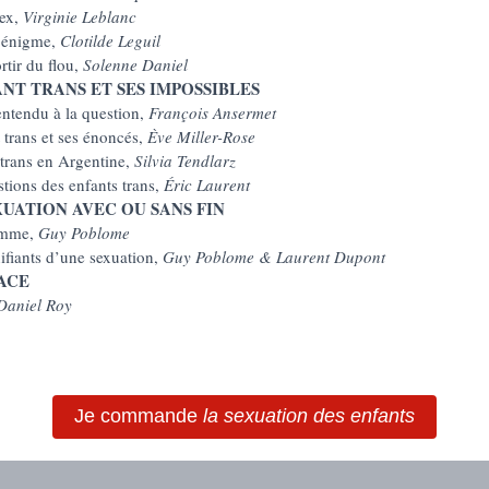
ex,
Virginie Leblanc
l’énigme,
Clotilde Leguil
rtir du flou,
Solenne Daniel
ANT TRANS ET SES IMPOSSIBLES
ntendu à la question,
François Ansermet
 trans et ses énoncés,
Ève Miller-Rose
 trans en Argentine,
Silvia Tendlarz
tions des enfants trans,
Éric Laurent
XUATION AVEC OU SANS FIN
omme,
Guy Poblome
ifiants d’une sexuation,
Guy Poblome & Laurent Dupont
ACE
Daniel Roy
Je commande
la sexuation des enfants