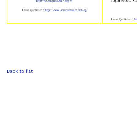
http://nlscongress2017.org/fr/
Blog of the 2017 NL
Lacan Quotidien
:
http://www.lacanqu
otidien.fr/blog/
Lacan Quotidien
:
ht
Back to list