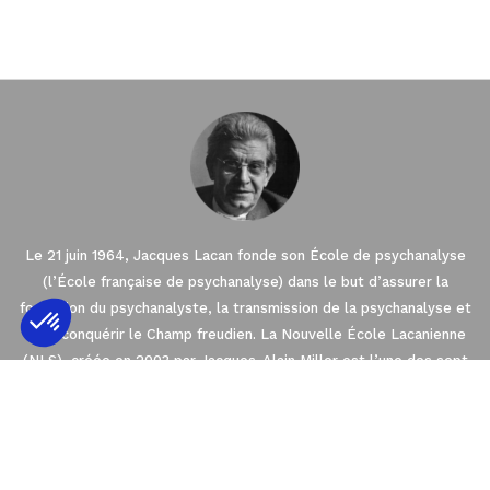
Le 21 juin 1964, Jacques Lacan fonde son École de psychanalyse
(l’École française de psychanalyse) dans le but d’assurer la
formation du psychanalyste, la transmission de la psychanalyse et
de reconquérir le Champ freudien. La Nouvelle École Lacanienne
(NLS), créée en 2003 par Jacques-Alain Miller est l’une des sept
Axeptio consent
Plateforme de Gestion du Consentement : 
Écoles fondées dans le cadre de l’Association Mondiale de
Psychanalyse (AMP). La NLS est membre de l’EuroFédération de
Notre plateforme vous permet d'adapter et 
Psychanalyse (EFP) qui regroupe les quatre
Écoles de psychanalyse en Europe orientées par l’enseignement