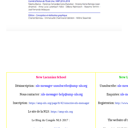
New Lacanian School
New L
Désinscription :
nls-messager-unsubscribe@amp
-nls.org
Unsubscribe:
nls-mes
Nous contacter :
nls-messager-help@amp-nls.or
g
Enquiries:
nls-m
Inscription :
Registration:
https://amp-nls.org/page/
fr/42/sinscrire-nls-messager
http://ww
Le site de la NLS :
https://amp-nls.org
The website of 
Le Blog du Congrès NLS 2017 :