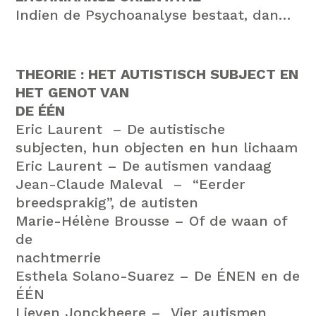
Indien de Psychoanalyse bestaat, dan…
THEORIE : HET AUTISTISCH SUBJECT EN
HET GENOT VAN
DE ÉÉN
Eric Laurent
–
De autistische
subjecten, hun objecten en hun lichaam
Eric Laurent
–
De autismen vandaag
Jean-Claude Maleval
–
“Eerder
breedsprakig”, de autisten
Marie-Hélène Brousse
–
Of de waan of
de
nachtmerrie
Esthela Solano-Suarez
– D
e ÉNEN en de
ÉÉN
Lieven Jonckheere
–
Vier autismen