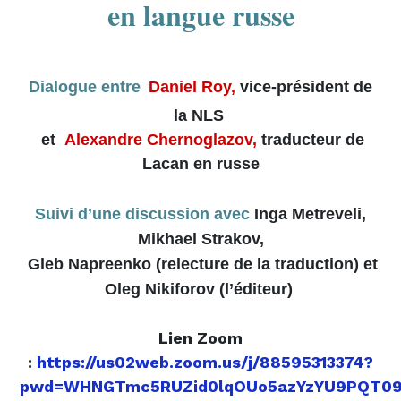
en langue russe
Dialogue entre
Daniel Roy,
vice-président de
la NLS
et
Alexandre Chernoglazov
,
t
raducteur de
Lacan en russe
Suivi d’une discussion avec
Inga Metreveli,
Mikhael Strakov,
Gleb Napreenko (relecture de la traduction) et
Oleg Nikiforov (l’éditeur)
Lien Zoom
:
https://us02web.zoom.us/j/88595313374?
pwd=WHNGTmc5RUZid0lqOUo5azYzYU9PQT0