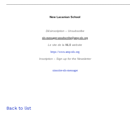
_______________________________________________
New Lacanian School
Désinscription – Unsubscribe
nls-messager-unsubscribe@amp-nls.org
Le site de la
NLS
website
https://www.amp-nls.org
Inscription – Sign up
for the Newsletter
sinscrire-nls-messager
Back to list