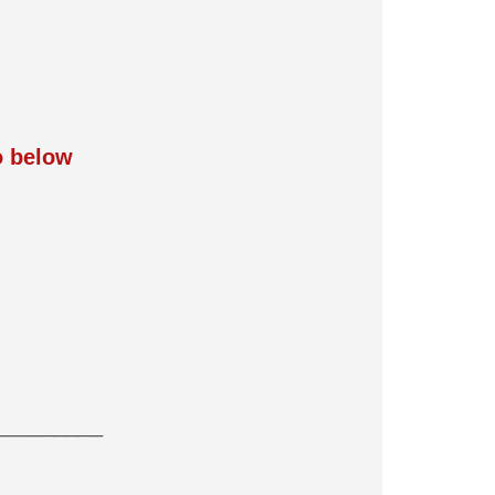
o below
_________