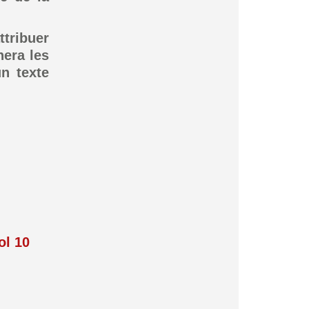
tribuer
nera les
un texte
ol 10