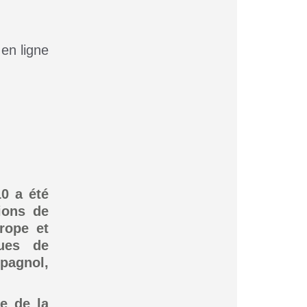
 en ligne
10 a été
ions de
rope et
ues de
spagnol,
e de la