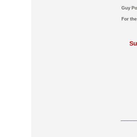
Guy P
For th
Su
____