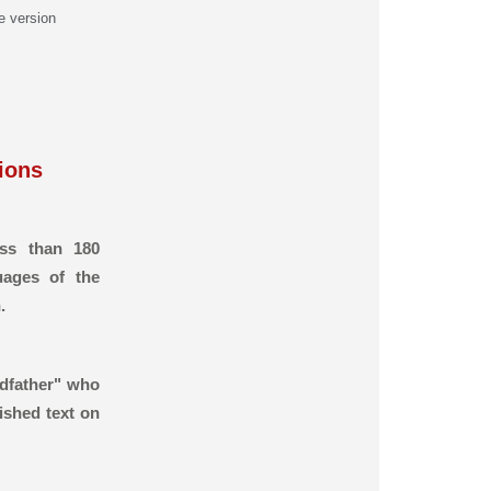
e version
ions
ess than 180
uages of the
.
odfather" who
ished text on