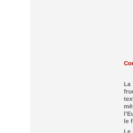
Co
La 
fr
te
mê
l'E
le 
Le 