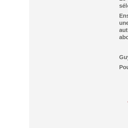
sél
Ens
une
aut
abo
Gu
Pou