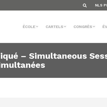
NLS P
ÉCOLE
CARTELS
CONGRÈS
É
iqué – Simultaneous Sess
imultanées