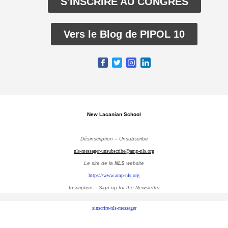
S'INSCRIRE AU CONGRÈS
Vers le Blog de PIPOL 10
New Lacanian School
Désinscription – Unsubscribe
nls-messager-unsubscribe@amp-nls.org
Le site de la
NLS
website
https://www.amp-nls.org
Inscription – Sign up
for the Newsletter
sinscrire-nls-messager