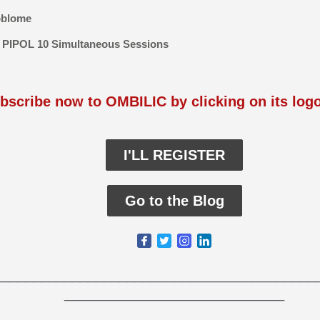
oblome
e PIPOL 10 Simultaneous Sessions
bscribe now to OMBILIC by clicking on its log
I'LL REGISTER
Go to the Blog
_________________________________________
____________________________