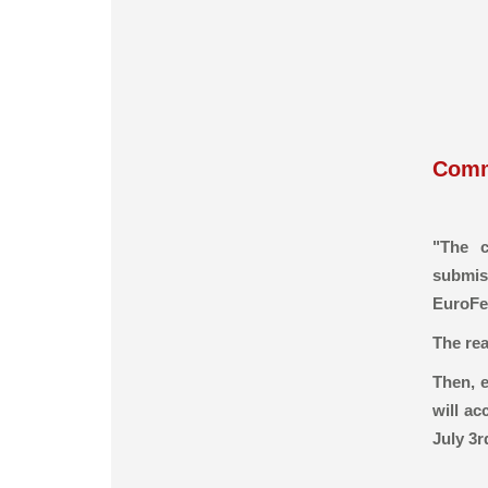
Comm
"The c
submis
EuroFed
The rea
Then, 
will ac
July 3r