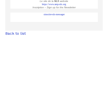
Le site de la
NLS
website
https://www.amp-nls.org
Inscription – Sign up
for the Newsletter
sinscrire-nls-messager
Back to list