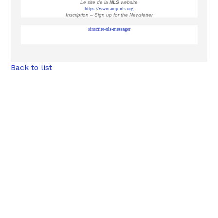
Le site de la
NLS
website
https://www.amp-nls.org
Inscription – Sign up
for the Newsletter
sinscrire-nls-messager
Back to list