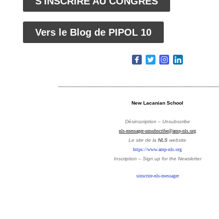
S'INSCRIRE AU CONGRÈS
Vers le Blog de PIPOL 10
______________________________________________
New Lacanian School
Désinscription – Unsubscribe
nls-messager-unsubscribe@amp-nls.org
Le site de la
NLS
website
https://www.amp-nls.org
Inscription – Sign up
for the Newsletter
sinscrire-nls-messager