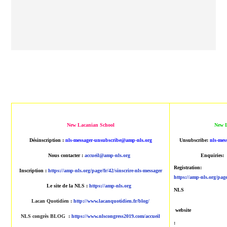
New Lacanian School
New L
Désinscription :
nls-messager-unsubscribe@amp-nls.org
Unsubscribe:
nls-mes
Nous contacter :
accueil@amp-nls.org
Enquiries:
Registration:
Inscription :
https://amp-nls.org/page/fr/42/sinscrire-nls-messager
https://amp-nls.org/page
Le site de la NLS :
https://amp-nls.org
NLS
Lacan Quotidien
:
http://www.lacanquotidien.fr/blog/
website
NLS congrès BLOG :
https://www.nlscongress2019.com/accueil
: