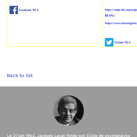
https://amp-nls.org/pag
Facebook NLS
BLOG:
https://www.nlscongres
Twitter NLS
Back to list
Le 21 juin 1964, Jacques Lacan fonde son École de psychanalyse