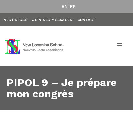
EN
FR
NLS PRESSE
JOIN NLS MESSAGER
CONTACT
PIPOL 9 – Je prépare
mon congrès