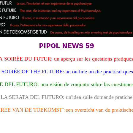
PIPOL NEWS 59
A
SOIRÉE
DU FUTUR:
un aperçu sur les questions pratique
 SOIRÉE OF THE FUTURE:
an outline on the practical ques
E DEL FUTURO:
una visión de conjunto sobre las cuestione
LA SERATA DEL FUTURO:
un'idea sulle domande pratiche
IREE VAN DE TOEKOMST`:
een overzicht van de praktisch