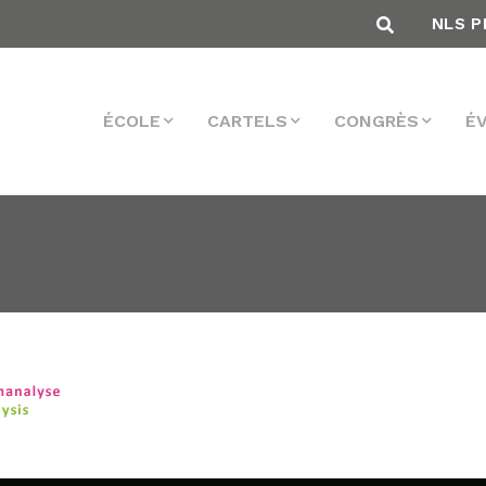
NLS P
ÉCOLE
CARTELS
CONGRÈS
É