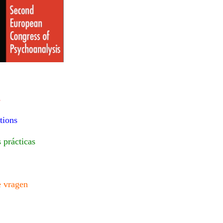
s
tions
s prácticas
e vragen