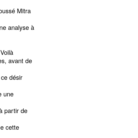
poussé Mitra
une analyse à
Voilà
es, avant de
 ce désir
e une
à partir de
de cette