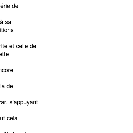
série de
 à sa
itions
té et celle de
ette
encore
là de
var, s’appuyant
ut cela