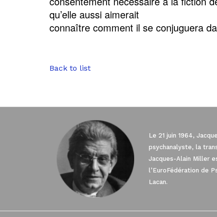
consentement nécessaire à la fiction de
qu’elle aussi aimerait
connaître comment il se conjuguera da
Back to list
Le 21 juin 1964, Jacqu
psychanalyste, la tra
Jacques-Alain Miller 
l’EuroFédération de P
Lacan.
Axeptio consent