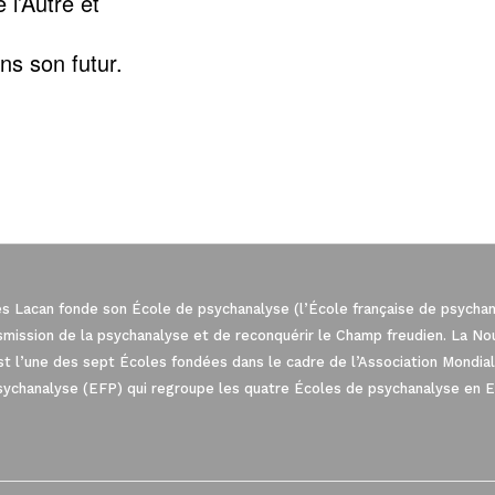
 l’Autre et
ns son futur.
es Lacan fonde son École de psychanalyse (l’École française de psychana
nsmission de la psychanalyse et de reconquérir le Champ freudien. La N
est l’une des sept Écoles fondées dans le cadre de l’Association Mond
sychanalyse (EFP) qui regroupe les quatre Écoles de psychanalyse en 