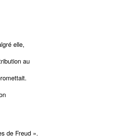
lgré elle,
ribution au
romettait.
son
es de Freud ».