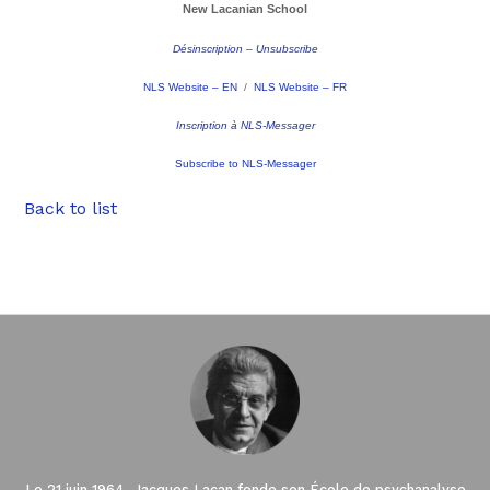
New Lacanian School
Désinscription – Unsubscribe
NLS Website – EN
/
NLS Website – FR
Inscription à NLS-Messager
Subscribe to NLS-Messager
Back to list
Le 21 juin 1964, Jacques Lacan fonde son École de psychanalyse