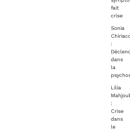
fait
crise
Sonia
Chiriac
:
Déclen
dans
la
psycho
Lilia
Mahjou
:
Crise
dans
le