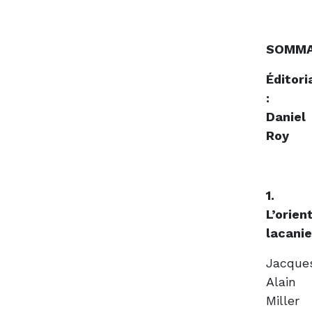
SOMMA
Éditori
:
Daniel
Roy
1.
L’orien
lacani
Jacque
Alain
Miller