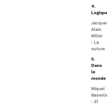
4.
Logiqu
Jacque
Alain
Miller
: La
suture
5.
Dans
le
monde
Miquel
Bassol
:
El