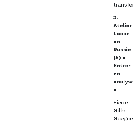
transfe
3.
Atelier
Lacan
en
Russie
(5) «
Entrer
en
analys
»
Pierre-
Gille
Guegu
: