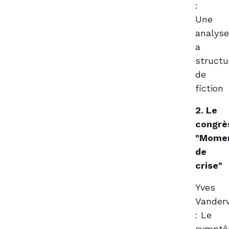
:
Une
analys
a
structu
de
fiction
2. Le
congrè
"Mome
de
crise"
Yves
Vander
: Le
sympt