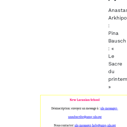
Anasta
Arkhipo
:
Pina
Bausch
: «
Le
Sacre
du
printe
»
New Lacanian School
Désinscription: envoyez un message à :
nls-messager-
unsubscribe@amp
-nls.org
Nous contacter:
nls-messager-help@a
mp-nls.org