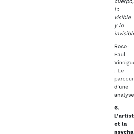
cuerpo,
lo
visible
y lo
invisibl
Rose-
Paul
Vincigu
: Le
parcou
d'une
analys
6.
L’artis
et la
psycha