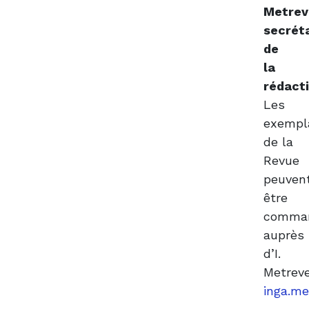
Metreve
secrét
de
la
rédact
Les
exempl
de la
Revue
peuven
être
comma
auprès
d’I.
Metreve
inga.m