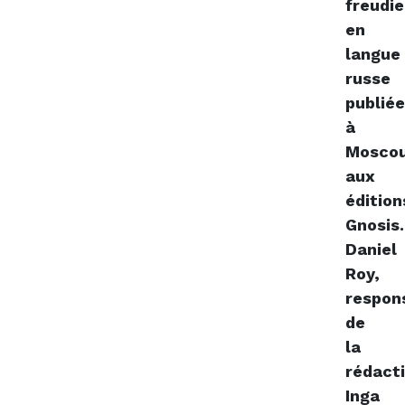
freudi
en
langue
russe
publié
à
Mosco
aux
édition
Gnosis.
Daniel
Roy,
respon
de
la
rédact
Inga