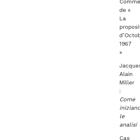
Commen
de «
La
proposi
d’Octo
1967
»
Jacque
Alain
Miller
:
Come
inizian
le
analisi
Cas