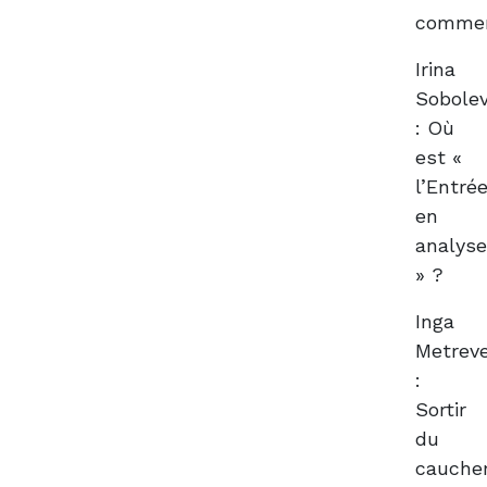
comme
Irina
Sobole
: Où
est «
l’Entré
en
analys
» ?
Inga
Metreve
:
Sortir
du
cauche