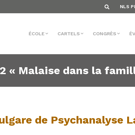
NLS P
ÉCOLE
CARTELS
CONGRÈS
É
2 « Malaise dans la famil
ulgare de Psychanalyse 