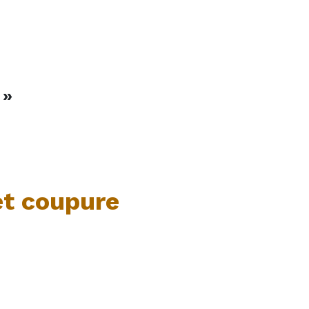
 »
et coupure