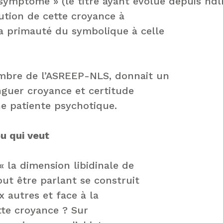
 symptôme » (le titre ayant évolué depuis ndl
lution de cette croyance à
la primauté du symbolique à celle
embre de l’ASREEP-NLS, donnait un
inguer croyance et certitude
e patiente psychotique.
ou qui veut
 la dimension libidinale de
out être parlant se construit
x autres et face à la
tte croyance ? Sur