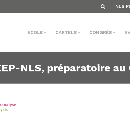
NLS P
ÉCOLE
CARTELS
CONGRÈS
É
EEP-NLS, préparatoire au