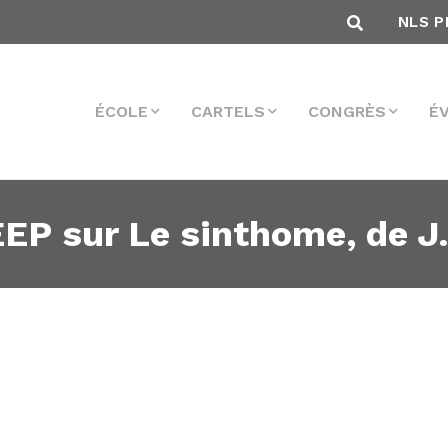
NLS P
ÉCOLE
CARTELS
CONGRÈS
É
EEP sur Le sinthome, de J