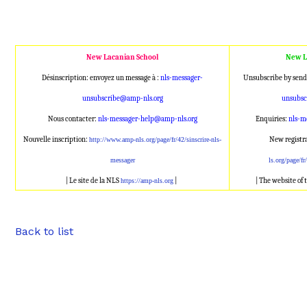
New Lacanian School
New L
Désinscription: envoyez un message à :
nls-messager-
Unsubscribe by send
unsubscribe@amp
-nls.org
unsubs
Nous contacter:
nls-messager-help@a
mp-nls.org
Enquiries:
nls-m
Nouvelle inscription:
New registr
http://www.amp-nl
s.org/page/fr/42/sinscrire-nls
-
messager
ls.org/page/fr
| Le site de la NLS
|
| The website of
https://amp-nls.org
Back to list