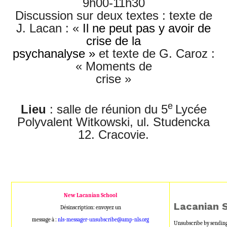
9h00-11h30
Discussion sur deux textes : texte de
J. Lacan : «
Il ne peut pas y avoir de
crise de la
psychanalyse »
et texte de G. Caroz :
« Moments de
crise »
e
Lieu
: salle de réunion du 5
Lycée
Polyvalent Witkowski, ul.
Studencka
12. Cracovie.
New Lacanian School
Lacanian 
Désinscription: envoyez un
message à :
nls-messager-unsubscribe@amp-nls.org
Unsubscribe by sending