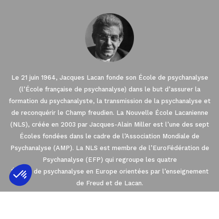
Le 21 juin 1964, Jacques Lacan fonde son École de psychanalyse
(l’École française de psychanalyse) dans le but d’assurer la
formation du psychanalyste, la transmission de la psychanalyse et
de reconquérir le Champ freudien. La Nouvelle École Lacanienne
(NLS), créée en 2003 par Jacques-Alain Miller est l’une des sept
Écoles fondées dans le cadre de l’Association Mondiale de
Psychanalyse (AMP). La NLS est membre de l’EuroFédération de
Psychanalyse (EFP) qui regroupe les quatre
Écoles de psychanalyse en Europe orientées par l’enseignement
de Freud et de Lacan.
Axeptio consent
Plateforme de Gestion du Consentement : 
2021 © THE NEW LACANIAN SCHOOL