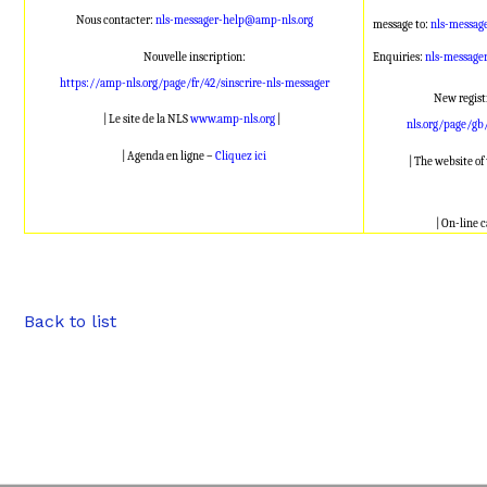
Nous contacter:
nls-messager-help@amp-nls.org
message to:
nls-messag
Nouvelle inscription:
Enquiries:
nls-message
https://amp-nls.org/page/fr/42/sinscrire-nls-messager
New regist
| Le site de la NLS
www.amp-nls.org
|
nls.org/page/gb
| Agenda en ligne –
Cliquez ici
| The website o
| On-line 
Back to list