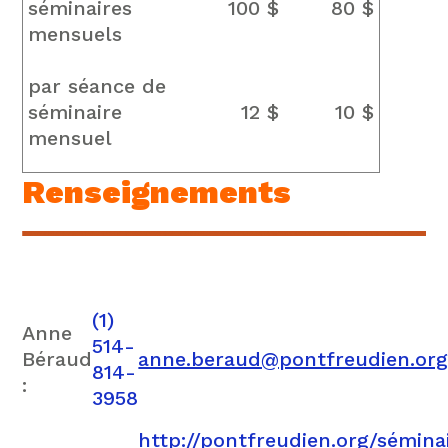
séminaires
100 $
80 $
mensuels
par séance de
séminaire
12 $
10 $
mensuel
Renseignements
(1)
Anne
514-
Béraud
anne.beraud@pontfreudien.or
814-
:
3958
http://pontfreudien.org/sémina