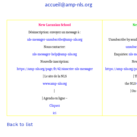
accueil@amp-nls.org
New Lacanian School
Ne
Désinscription: envoyez un message à :
nls-messager-unsubscribe@amp-nls.org
Unsubscribe by send
Nous contacter:
unsubsc
nls-messager-help@amp-nls.org
Enquiries:
nls-m
Nouvelle inscription:
New
https://amp-nls.org/page/fr/42/sinscrire-nls-messager
https://amp-nls.org/p
| Le site de la NLS
| 
www.amp-nls.org
the NLS
|
| On-
| Agenda en ligne –
Cliquez
ici
Back to list