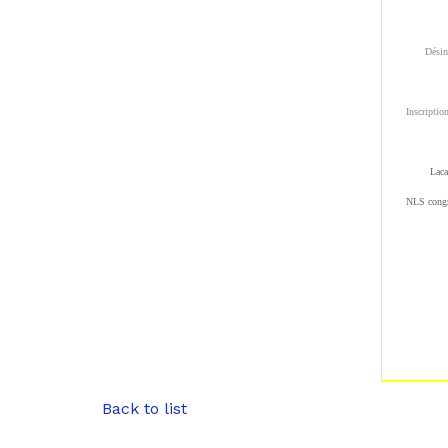
Désin
Inscriptio
Laca
NLS cong
Back to list