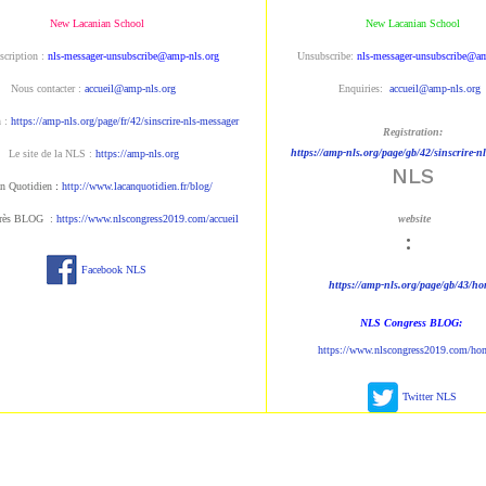
New Lacanian School
New Lacanian School
scription :
nls-messager-unsubscribe@amp-nls.org
Unsubscribe:
nls-messager-unsubscribe@am
Nous contacter :
accueil@amp-nls.org
Enquiries:
accueil@amp-nls.org
n :
https://amp-nls.org/page/fr/42/sinscrire-nls-messager
Registration:
https://amp-nls.org/page/gb/42/sinscrire-n
Le site de la NLS :
https://amp-nls.org
NLS
n Quotidien
:
http://www.lacanquotidien.fr/blog/
rès BLOG :
https://www.nlscongress2019.com/accueil
website
:
Facebook NLS
https://amp-nls.org/page/gb/43/h
NLS Congress BLOG:
https://www.nlscongress2019.com/ho
Twitter NLS