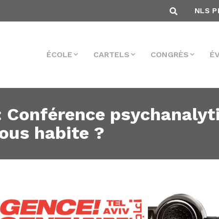
NLS P
ÉCOLE
CARTELS
CONGRÈS
É
: Conférence psychanalyt
nous habite ?