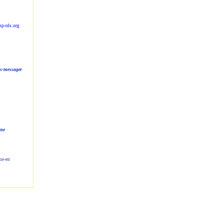
p-nls.org
ls-messager
ome
me-en