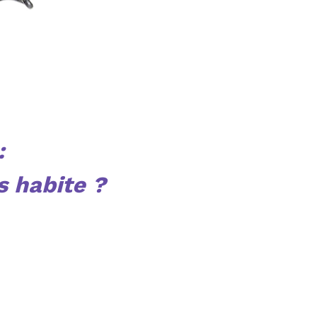
:
s habite ?