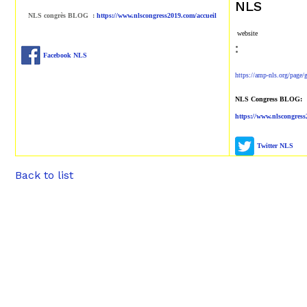
NLS
NLS congrès BLOG :
https://www.nlscongress2019.com/accueil
website
:
Facebook NLS
https://amp-nls.org/page
NLS Congress BLOG:
https://www.nlscongres
Twitter NLS
Back to list