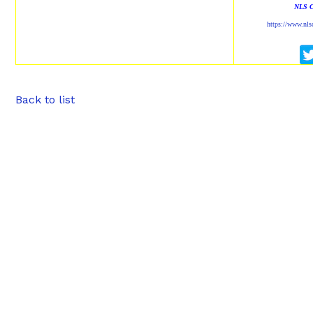
NLS 
https://www.nl
Back to list