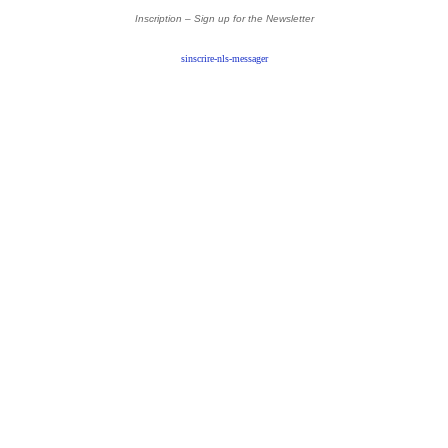
Inscription – Sign up
for the Newsletter
sinscrire-nls-messager