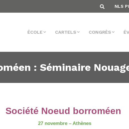
NLS P
ÉCOLE
CARTELS
CONGRÈS
É
oméen : Séminaire Nouag
Société Noeud borroméen
27 novembre – Athènes