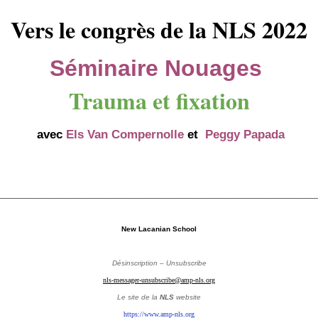
Vers le congrès de la NLS 2022
Séminaire Nouages
Trauma et fixation
avec
Els Van Compernolle
et
Peggy Papada
_________________________________________________
New Lacanian School
Désinscription – Unsubscribe
nls-messager-unsubscribe@amp-nls.org
Le site de la
NLS
website
https://www.amp-nls.org