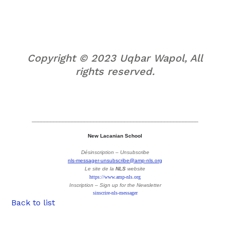
AMP Uqbar News . Secrétaire : Laurent Dupont
Copyright © 2023 Uqbar Wapol, All
rights reserved.
______________________________________________________
New Lacanian School
Désinscription – Unsubscribe
nls-messager-unsubscribe@amp-nls.org
Le site de la
NLS
website
https://www.amp-nls.org
Inscription – Sign up
for the Newsletter
sinscrire-nls-messager
Back to list