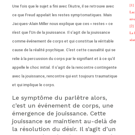
[1]
Une fois que le sujet a fini avec l’Autre, il se retrouve avec
Lac
ce que Freud appelait les restes symptomatiques. Mais
niv
Jacques-Alain Miller nous explique que ces « restes » ce
[2]
n’est que l’Un de la jouissance. Il s’agit de la jouissance
La 
séa
comme événement de corps et qui constitue la véritable
cause de la réalité psychique. C’est cette causalité qui se
relie à la percussion du corps par le signifiant et à ce qu’il
appelle le choc initial. Il s’agit de la rencontre contingente
avec la jouissance, rencontre qui est toujours traumatique
et qui implique le corps.
Le symptôme du parlêtre alors,
c’est un événement de corps, une
émergence de jouissance. Cette
jouissance se maintient au-delà de
la résolution du désir. Il s’agit d’un