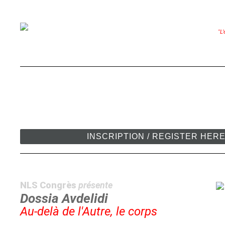
"L’
INSCRIPTION / REGISTER HER
NLS Congrès
présente
Dossia Avdelidi
Au-delà de l'Autre, le corps