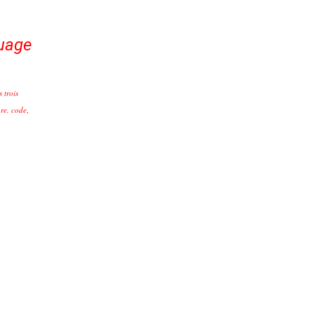
guage
s trois
re, code
,