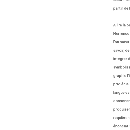
partir de 
A lire la 
Herrensc
l’on saisi
savoir, d
intégrer 
symbolisa
graphie l’
privilégie
langue es
consonant
produisen
requièrent
énonciati