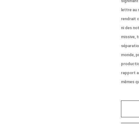
signifiant
lettre au
rendrait 
ni des no
missive, t
séparatio
monde, pr
productio
rapport a
mêmes qui