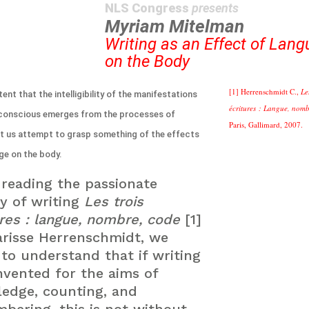
NLS Congress
presents
Myriam Mitelman
Writing as an Effect of Lan
on the Body
[1] Herrenschmidt C.,
Le
ent that the intelligibility of the manifestations
écritures : Langue, nomb
nconscious emerges from the processes of
Paris, Gallimard, 2007.
let us attempt to grasp something of the effects
ge on the body.
reading the passionate
ry of writing
Les trois
ures : langue, nombre, code
[1]
arisse Herrenschmidt, we
to understand that if writing
nvented for the aims of
edge, counting, and