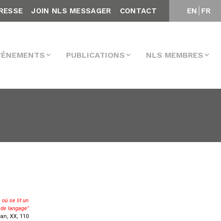
RESSE
JOIN NLS MESSAGER
CONTACT
EN
FR
VÉNEMENTS
PUBLICATIONS
NLS MEMBRES
 où se lit un
 de langage"
an, XX, 110