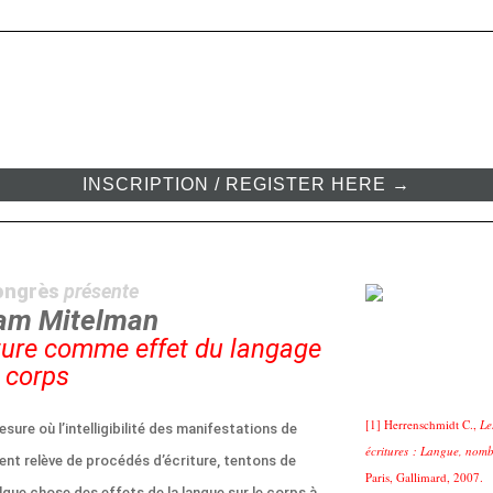
INSCRIPTION / REGISTER HERE →
ongrès
présente
am Mitelman
iture comme effet du langage
e corps
[1] Herrenschmidt C.,
Le
sure où l’intelligibilité des manifestations de
écritures : Langue, nomb
ient relève de procédés d’écriture, tentons de
Paris, Gallimard, 2007.
elque chose des effets de la langue sur le corps à