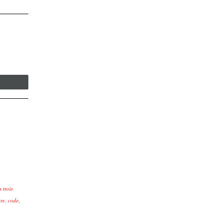
s trois
re, code
,