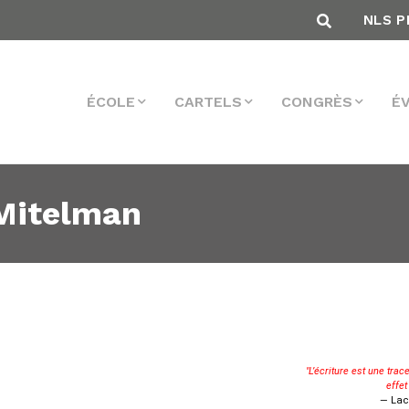
NLS P
ÉCOLE
CARTELS
CONGRÈS
É
Mitelman
"L’écriture est une trace
effet
— Lac