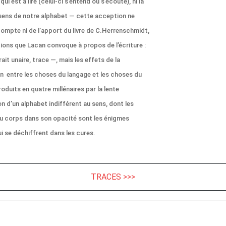
 qui est à lire (celui-ci s’entend ou s’écoute), ni la
 sens de notre alphabet — cette acception ne
compte ni de l’apport du livre de C.Herrenschmidt,
tions que Lacan convoque à propos de l’écriture :
rait unaire, trace —, mais les effets de la
n entre les choses du langage et les choses du
oduits en quatre millénaires par la lente
n d’un alphabet indifférent au sens, dont les
u corps dans son opacité sont les énigmes
 se déchiffrent dans les cures.
TRACES >>>