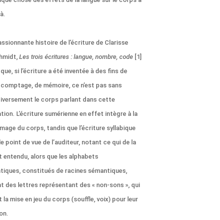
là.
passionnante histoire de l’écriture de Clarisse
hmidt,
Les trois écritures : langue, nombre, code
[1]
t que, si l’écriture a été inventée à des fins de
e comptage, de mémoire, ce n’est pas sans
diversement le corps parlant dans cette
tion. L’écriture sumérienne en effet intègre à la
image du corps, tandis que l’écriture syllabique
 le point de vue de l’auditeur, notant ce qui de la
t entendu, alors que les alphabets
iques, constitués de racines sémantiques,
t des lettres représentant des « non-sons », qui
 la mise en jeu du corps (souffle, voix) pour leur
on.