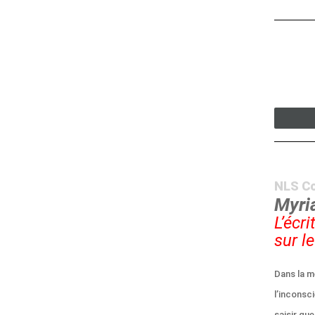
NLS C
Myri
L’écr
sur l
Dans la me
l’inconsc
saisir qu