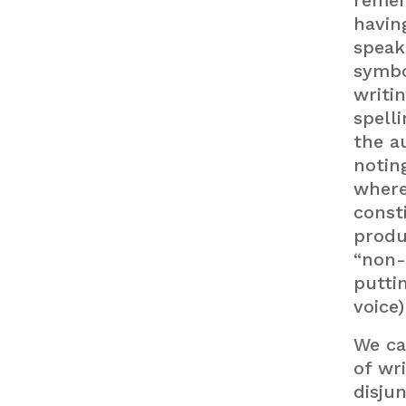
remem
havin
speak
symbo
writi
spell
the au
notin
where
const
produ
“non-
putti
voice)
We ca
of wri
disju