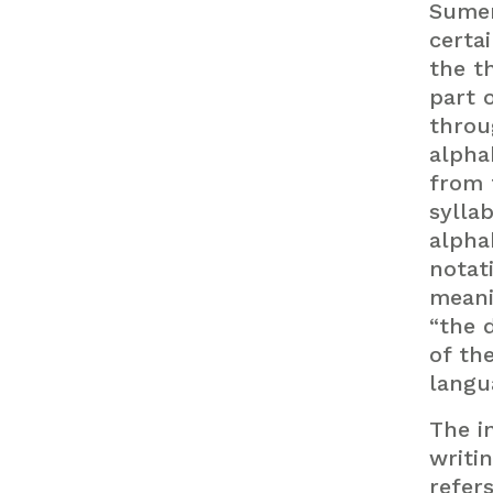
Sumer
certa
the t
part 
throu
alpha
from 
sylla
alpha
notati
meani
“the 
of th
langu
The i
writi
refers