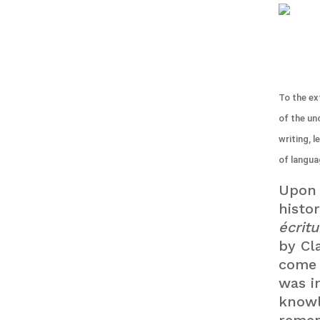
To the ext
of the u
writing, 
of langua
Upon 
histo
écrit
by Cl
come 
was i
knowl