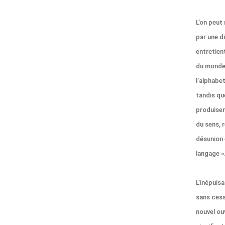
L’on peut 
par une di
entretien
du monde e
l’alphabe
tandis qu
produisen
du sens, 
désunion 
langage »
L’inépuisa
sans cess
nouvel ou