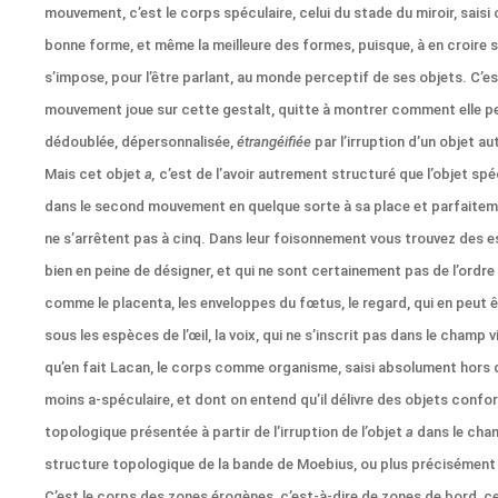
mouvement, c’est le corps spéculaire, celui du stade du miroir, sai
bonne forme, et même la meilleure des formes, puisque, à en croire s
s’impose, pour l’être parlant, au monde perceptif de ses objets. C’e
mouvement joue sur cette gestalt, quitte à montrer comment elle pe
dédoublée, dépersonnalisée,
étrangéifiée
par l’irruption d’un objet a
Mais cet objet
a,
c’est de l’avoir autrement structuré que l’objet spéc
dans le second mouvement en quelque sorte à sa place et parfaite
ne s’arrêtent pas à cinq. Dans leur foisonnement vous trouvez des 
bien en peine de désigner, et qui ne sont certainement pas de l’ordr
comme le placenta, les enveloppes du fœtus, le regard, qui en peut
sous les espèces de l’œil, la voix, qui ne s’inscrit pas dans le champ v
qu’en fait Lacan, le corps comme organisme, saisi absolument hors d
moins a-spéculaire, et dont on entend qu’il délivre des objets confo
topologique présentée à partir de l’irruption de l’objet
a
dans le cham
structure topologique de la bande de Moebius, ou plus précisément
C’est le corps des zones érogènes, c’est-à-dire de zones de bord, c