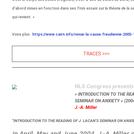
d’abord mises en fonction dans ses
Trois essais sur la théorie de la s
qui revient. »
Voire plus :
https://www.cairn.info/revue-la-cause-freudienne-2005
TRACES >>>
NLS Congress
presents
« INTRODUCTION TO THE REA
SEMINAR ON ANXIETY » (200
J.-A. Miller
“INTRODUCTION TO THE READING OF J. LACAN’S SEMINAR ON ANXIE
In April, May and June 2004, J.-A. Mille