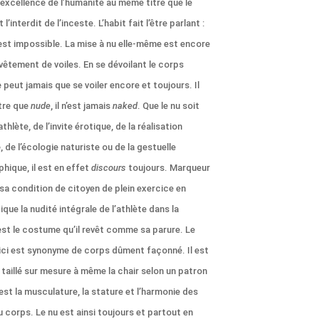
 excellence de l’humanité au même titre que le
 l’interdit de l’inceste. L’habit fait l’être parlant :
 est impossible. La mise à nu elle-même est encore
evêtement de voiles. En se dévoilant le corps
 peut jamais que se voiler encore et toujours. Il
tre que
nude
, il n’est jamais
naked
. Que le nu soit
’athlète, de l’invite érotique, de la réalisation
, de l’écologie naturiste ou de la gestuelle
hique, il est en effet
discours
toujours. Marqueur
 sa condition de citoyen de plein exercice en
que la nudité intégrale de l’athlète dans la
est le costume qu’il revêt comme sa parure. Le
ici est synonyme de corps dûment façonné. Il est
taillé sur mesure à même la chair selon un patron
est la musculature, la stature et l’harmonie des
 corps. Le nu est ainsi toujours et partout en