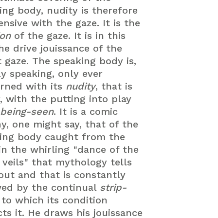
ing body, nudity is therefore
nsive with the gaze. It is the
ion
of the gaze. It is in this
he drive jouissance of the
t gaze. The speaking body is,
ly speaking, only ever
rned with its
nudity
, that is
, with the putting into play
being-seen
. It is a comic
ny, one might say, that of the
ing body caught from the
 in the whirling "dance of the
 veils" that mythology tells
out and that is constantly
ed by the continual
strip-
e
to which its condition
cts it. He draws his jouissance