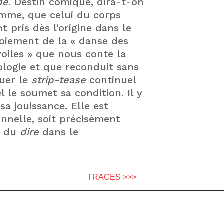
dé
. Destin comique, dira-t-on
mme, que celui du corps
t pris dès l’origine dans le
oiement de la « danse des
voiles » que nous conte la
logie et que reconduit sans
uer le
strip-tease
continuel
l le soumet sa condition. Il y
sa jouissance. Elle est
onnelle, soit précisément
et du
dire
dans le
rps.
TRACES >>>