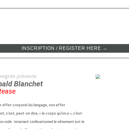
INSCRIPTION / REGISTER HERE →
ongrès
présente
nald Blanchet
-tease
r effet corporel du langage, son effet
t, c’est, peut-on dire, « le corps qu’on
a
», c’est-
’on
voile
. Invariant civilisationnel le vêtement est le