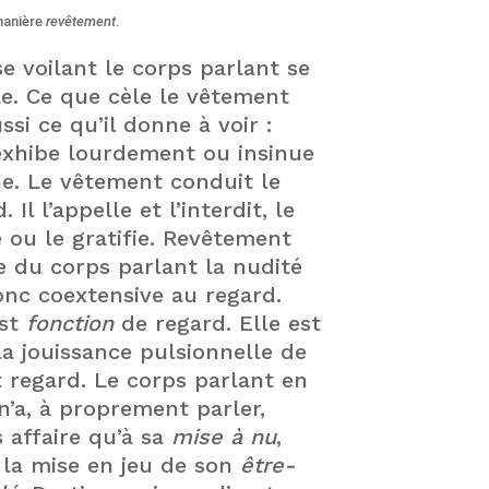
manière
revêtement
.
se voilant le corps parlant se
le. Ce que cèle le vêtement
ssi ce qu’il donne à voir :
 exhibe lourdement ou insinue
ne. Le vêtement conduit le
. Il l’appelle et l’interdit, le
e ou le gratifie. Revêtement
e du corps parlant la nudité
onc coextensive au regard.
est
fonction
de regard. Elle est
la jouissance pulsionnelle de
et regard. Le corps parlant en
 n’a, à proprement parler,
s affaire qu’à sa
mise à nu
,
à la mise en jeu de son
être-