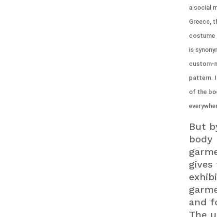
a social m
Greece, t
costume h
is synony
custom-ma
pattern. 
of the bo
everywhe
But by
body 
garme
gives
exhib
garme
and fo
The u