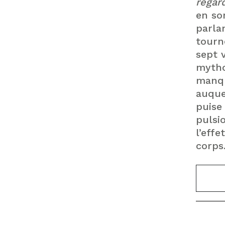
regar
en so
parlan
tourn
sept 
mytho
manq
auque
puise 
pulsi
l’eff
co