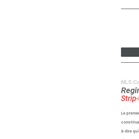
NLS C
Regi
Strip
Le premie
constituan
à-dire qu