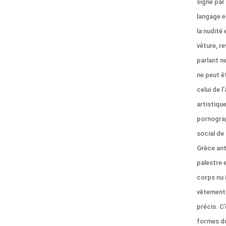
signe par
langage et
la nudité
vêture, r
parlant ne
ne peut ê
celui de l
artistique
pornograp
social de
Grèce anti
palestre 
corps nu 
vêtement 
précis. C’
formes du