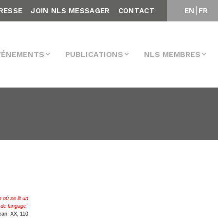
RESSE
JOIN NLS MESSAGER
CONTACT
EN
FR
VÉNEMENTS
PUBLICATIONS
NLS MEMBRES
 où se lit un
t de langage"
an, XX, 110