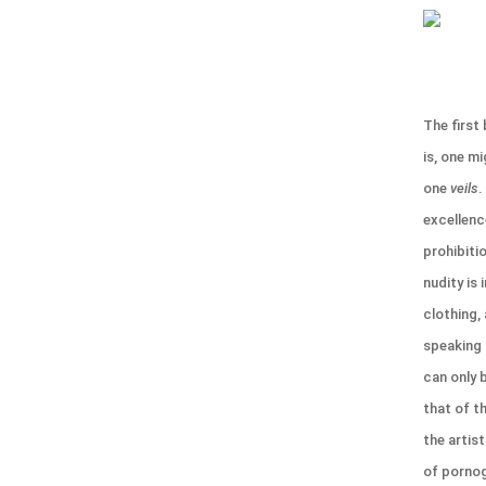
The first 
is, one mi
one
veils
.
excellenc
prohibiti
nudity is 
clothing, 
speaking b
can only 
that of th
the artis
of pornog