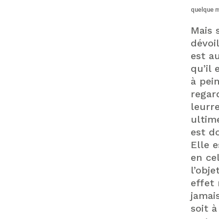
quelque 
Mais 
dévoi
est au
qu’il
à pei
regard
leurr
ultim
est d
Elle 
en ce
l’obj
effet
jamai
soit 