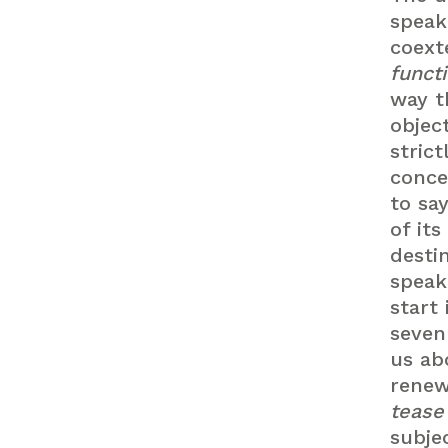
speak
coexte
funct
way t
objec
strict
conce
to say
of its
desti
speak
start
seven
us ab
renew
teas
subje