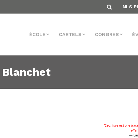
NLS P
ÉCOLE
CARTELS
CONGRÈS
É
 Blanchet
"L’écriture est une trace
effe
— Lac