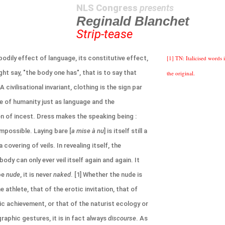
NLS Congress
presents
Reginald Blanchet
Strip-tease
bodily effect of language, its constitutive effect,
[1] TN: Italicised words 
ght say, "the body one has", that is to say that
the original.
 A civilisational invariant, clothing is the sign par
e of humanity just as language and the
on of incest. Dress makes the speaking being :
impossible. Laying bare [
a mise à nu
] is itself still a
a covering of veils. In revealing itself, the
ody can only ever veil itself again and again. It
be
nude
, it is never
naked
. [1] Whether the nude is
e athlete, that of the erotic invitation, that of
tic achievement, or that of the naturist ecology or
raphic gestures, it is in fact always
discourse
. As