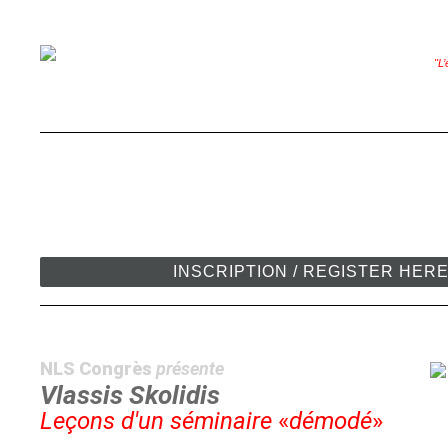
"L’
INSCRIPTION / REGISTER HER
NLS Congrès
présente
Vlassis Skolidis
Leçons d'un séminaire
«
démodé
»