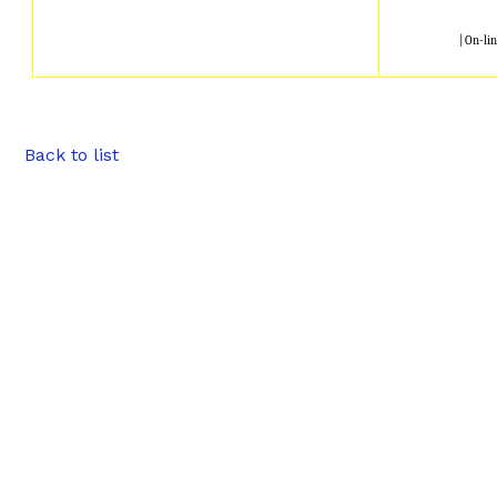
| On-li
Back to list