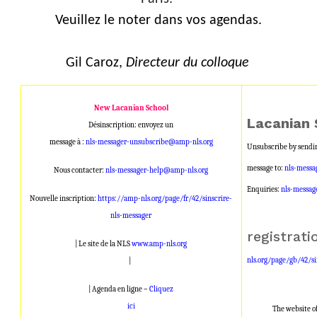
Veuillez le noter dans vos agendas.
Gil Caroz,
Directeur du colloque
New Lacanian School
Lacanian 
Désinscription: envoyez un
message à :
nls-messager-unsubscribe@amp-nls.org
Unsubscribe by sendi
message to:
nls-messa
Nous contacter:
nls-messager-help@amp-nls.org
Enquiries:
nls-messag
Nouvelle inscription:
https://amp-nls.org/page/fr/42/sinscrire-
nls-messager
regist
| Le site de la NLS
www.amp-nls.org
nls.org/page/gb/42/si
|
| Agenda en ligne –
Cliquez
ici
The website o