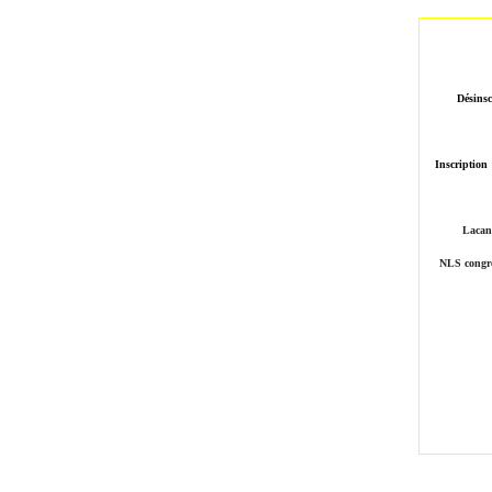
Désinsc
Inscription
Lacan
NLS cong