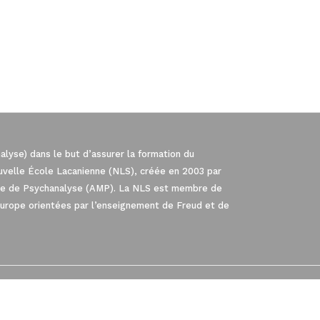
lyse) dans le but d’assurer la formation du
ouvelle École Lacanienne (NLS), créée en 2003 par
iale de Psychanalyse (AMP). La NLS est membre de
Europe orientées par l’enseignement de Freud et de
té, en garantissant la conformité avec les