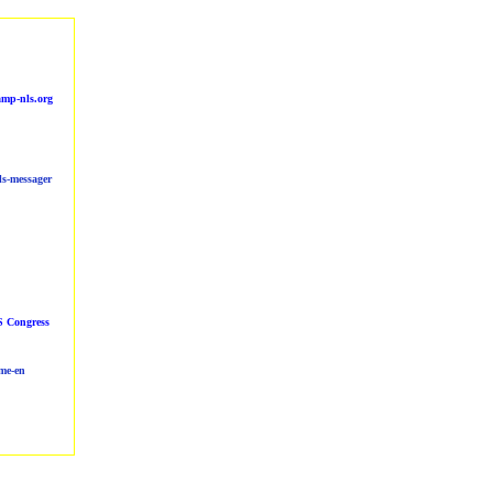
mp-nls.org
ls-messager
 Congress
me-en