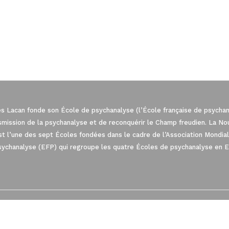
es Lacan fonde son École de psychanalyse (l’École française de psychana
nsmission de la psychanalyse et de reconquérir le Champ freudien. La N
est l’une des sept Écoles fondées dans le cadre de l’Association Mond
sychanalyse (EFP) qui regroupe les quatre Écoles de psychanalyse en 
: Personnalisez vos Options
t de gérer vos paramètres de confidentiali
NLS MESSAGER
PRIVACY
CONTACT