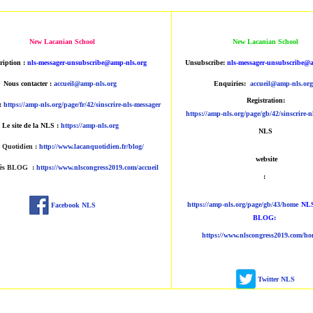
New Lacanian School
New Lacanian School
ription :
nls-messager-unsubscribe@amp-nls.org
Unsubscribe:
nls-messager-unsubscribe@a
Nous contacter :
accueil@amp-nls.org
Enquiries:
accueil@amp-nls.org
Registration:
 :
https://amp-nls.org/page/fr/42/sinscrire-nls-messager
https://amp-nls.org/page/gb/42/sinscrire-n
Le site de la NLS :
https://amp-nls.org
NLS
 Quotidien
:
http://www.lacanquotidien.fr/blog/
website
rès BLOG :
https://www.nlscongress2019.com/accueil
:
https://amp-nls.org/page/gb/43/home
NLS
Facebook NLS
BLOG:
https://www.nlscongress2019.com/ho
Twitter NLS