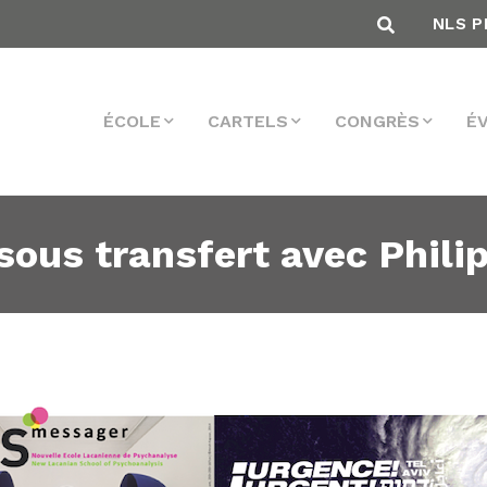
NLS P
ÉCOLE
CARTELS
CONGRÈS
É
sous transfert avec Phili