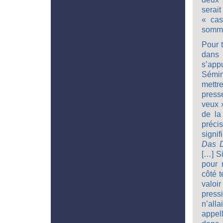
serai
« cas
somme
Pour t
dans 
s’app
Sémin
mettr
press
veux 
de la
préci
signif
Das 
[…] Si
pour 
côté t
valoi
press
n’alla
appel