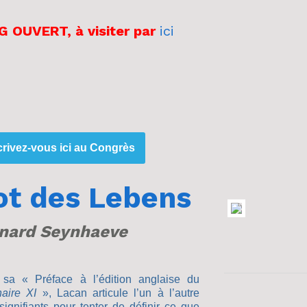
 OUVERT, à visiter par
ici
crivez-vous ici au Congrès
ot des Lebens
nard Seynhaeve
sa « Préface à l’édition anglaise du
aire XI
», Lacan articule l’un à l’autre
signifiants pour tenter de définir ce que