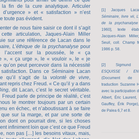
t la fin de la cure analytique. Articuler
[1] Jacques La
 d’urgence » et « satisfaction » n’est
Séminaire, livre vii, L
 toute pas évident.
de la psychanalys
enter de nous faire saisir ce dont il s’agit
1960], texte étab
cette articulation, Jaques-Alain Miller
Jacques-Alain Miller
uie sur une référence de Lacan dans le
Seuil, coll. Champ f
aire
, L’éthique de la psychanalyse
pour
1986 p. 58.
e l’accent sur la poussée, le « ça
e », « ça urge », le « vouloir », le « je
» qu’on peut percevoir dans la nécessité
[2] Sigmund F
 satisfaction. Dans ce Séminaire Lacan
ESQUISSE / EN
se qu’il s’agit de la
volonté de vivre
,
(Document de tra
iant repris chez Freud. « Ce qu’il y a dans
traduction Suzanne 
Ding
, dit Lacan, c’est le secret véritable.
avec la participation 
 Freud parle de principe de réalité, c’est
Albert, Éric Laurent
nous le montrer toujours par un certain
Gauffey, Érik Porge),
enu en échec, et n’aboutissant à se faire
de Palea 6,7 et 8.
r que sur la marge, et par une sorte de
ion dont on pourrait dire, si les choses
ient infiniment loin que c’est ce que Freud
le, non pas […] les besoins vitaux, mais,