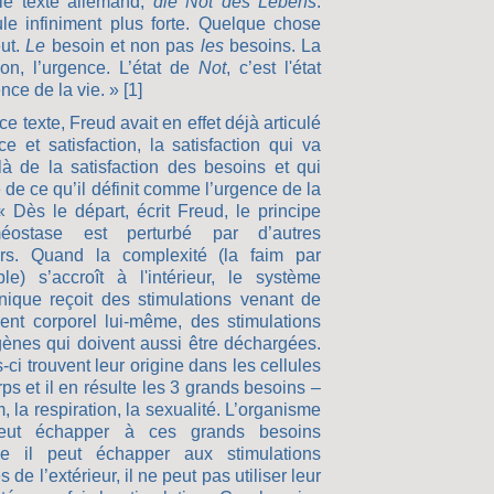
le texte allemand,
die Not des Lebens
.
le infiniment plus forte. Quelque chose
eut.
Le
besoin et non pas
les
besoins. La
ion, l’urgence. L’état de
Not
, c’est l'état
nce de la vie. » [1]
e texte, Freud avait en effet déjà articulé
e et satisfaction, la satisfaction qui va
là de la satisfaction des besoins et qui
 de ce qu’il définit comme l’urgence de la
« Dès le départ, écrit Freud, le principe
méostase est perturbé par d’autres
urs. Quand la complexité (la faim par
le) s’accroît à l'intérieur, le système
nique reçoit des stimulations venant de
ment corporel lui-même, des stimulations
ènes qui doivent aussi être déchargées.
-ci trouvent leur origine dans les cellules
ps et il en résulte les 3 grands besoins –
m, la respiration, la sexualité. L’organisme
eut échapper à ces grands besoins
 il peut échapper aux stimulations
 de l’extérieur, il ne peut pas utiliser leur