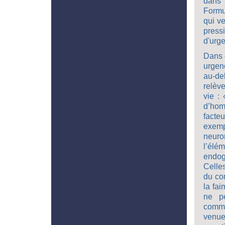
dans 
Formu
qui v
press
d'urge
Dans c
urgenc
au-de
relève
vie : 
d’ho
facte
exemp
neuro
l’élé
endog
Celles
du cor
la fai
ne p
comme
venues