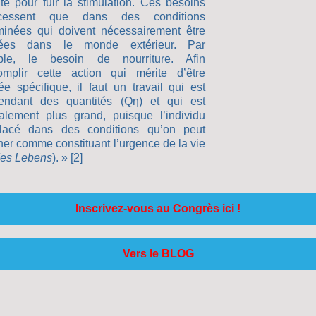
ité pour fuir la stimulation. Ces besoins
essent que dans des conditions
minées qui doivent nécessairement être
isées dans le monde extérieur. Par
ple, le besoin de nourriture. Afin
omplir cette action qui mérite d’être
ée spécifique, il faut un travail qui est
endant des quantités (Qη) et qui est
alement plus grand, puisque l’individu
lacé dans des conditions qu’on peut
ner comme constituant l’urgence de la vie
des Lebens
). » [2]
Inscrivez-vous au Congrès ici !
Vers le BLOG