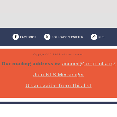
FACEBOOK
FOLLOW ON TWITTER
NLS
Copyright © 2018 NLS. All rights reserved.
Our mailing address is:
accueil@amp-nls.org
Join NLS Messenger
Unsubscribe from this list