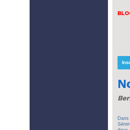
BLOG
Ins
N
Ber
Dans 
Sémin
deux 