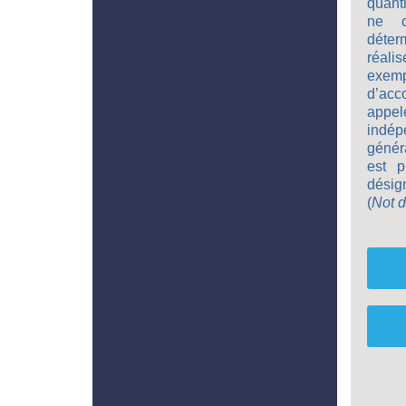
quant
ne c
déter
réal
exem
d’acc
appel
indép
génér
est p
désig
(
Not 