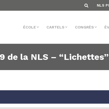
NLS P
ÉCOLE
CARTELS
CONGRÈS
É
9 de la NLS – “Lichettes”