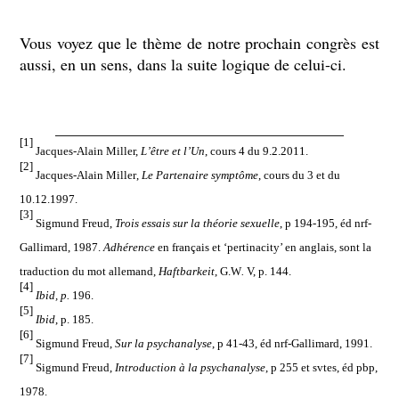
Vous voyez que le thème de notre prochain congrès est
aussi, en un sens, dans la suite logique de celui-ci.
____________________________________
[1]
Jacques-Alain Miller,
L’être et l’Un
, cours 4 du 9.2.2011.
[2]
Jacques-Alain Miller
,
Le Partenaire symptôme
, cours du 3 et du
10.12.1997.
[3]
Sigmund Freud,
Trois essais sur la théorie sexuelle
, p 194-195, éd nrf-
Gallimard, 1987.
Adhérence
en français et ‘pertinacity’ en anglais, sont la
traduction du mot allemand
,
Haftbarkeit
, G.W
.
V, p. 144.
[4]
Ibid, p.
196.
[5]
Ibid
,
p. 185.
[6]
Sigmund Freud
,
Sur la psychanalyse
, p 41-43, éd nrf-Gallimard, 1991.
[7]
Sigmund Freud
,
Introduction à la psychanalyse
, p 255 et svtes, éd pbp,
1978.