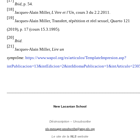
[17]
Ibid
, p. 54.
[18]
Jacques-Alain Miller,
L’être et l’Un
,
cours 3 du 2.2.2011.
[19]
Jacques-Alain Miller
, Transfert, répétition et réel sexuel,
Quarto
121
(2019), p. 17 (cours 15.3.1995).
[20]
Ibid.
[21]
Jacques-Alain Miller
,
L
ire un
sympt
ô
me.
https://www.wapol.org/es/articulos/TemplateImpresion.asp?
intPublicacion=13&intEdicion=2&intIdiomaPublicacion=1&intArticulo=230
_______________________________________________
New Lacanian School
Désinscription – Unsubscribe
nls-messager-unsubscribe@amp-nls.org
Le site de la
NLS
website