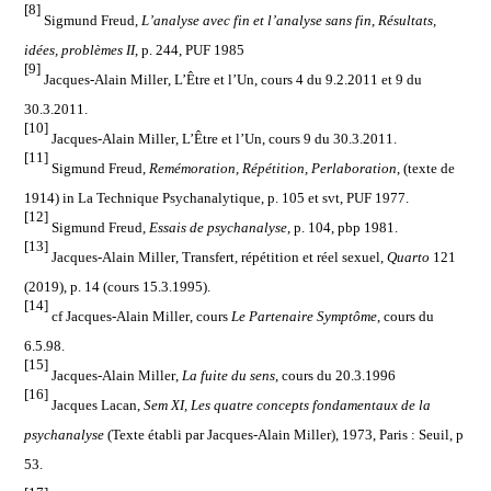
[8]
Sigmund Freud,
L’analyse avec fin et l’analyse sans fin
,
Résultats,
idées, problèmes II
, p. 244, PUF 1985
[9]
Jacques-Alain Miller
,
L’Être
et l’Un, cours 4 du 9.2.2011 et 9 du
30.3.2011.
[10]
Jacques-Alain Miller
, L’Être et l’Un, cours 9 du 30.3.2011.
[11]
Sigmund Freud
,
Rem
émoration, Ré
p
étition, Perlaboration
, (texte de
1914) in La Technique Psychanalytique, p. 105 et svt, PUF 1977.
[12]
Sigmund Freud
,
Essais de psychanalyse
, p. 104, pbp 1981.
[13]
Jacques-Alain Miller
, Transfert, répétition et réel sexuel,
Quarto
121
(2019), p. 14 (cours 15.3.1995).
[14]
cf
Jacques-Alain Miller
, cours
Le Partenaire Symptôme
, cours du
6.5.98.
[15]
Jacques-Alain Miller
,
La fuite du sens
, cours du 20.3.1996
[16]
Jacques Lacan,
Sem XI, Les quatre concepts fondamentaux de la
psychanalyse
(Texte établi par Jacques-Alain Miller), 1973, Paris : Seuil, p
53.