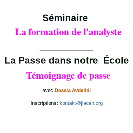
Séminaire
La formation de l'analyste
__________
La Passe dan
s notre École
Témoignage de passe
avec
Dossia Avdelidi
Inscriptions
:
kontakt@jlacan.org
_______________________________________________________