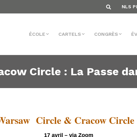
NLS P
ÉCOLE
CARTELS
CONGRÈS
É
acow Circle : La Passe da
Warsaw Circle & Cracow Circl
17 avril – via Zoom