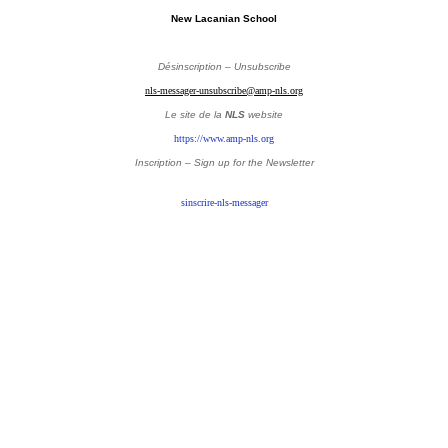
New Lacanian School
Désinscription – Unsubscribe
nls-messager-unsubscribe@amp-nls.org
Le site de la
NLS
website
https://www.amp-nls.org
Inscription – Sign up
for the Newsletter
sinscrire-nls-messager