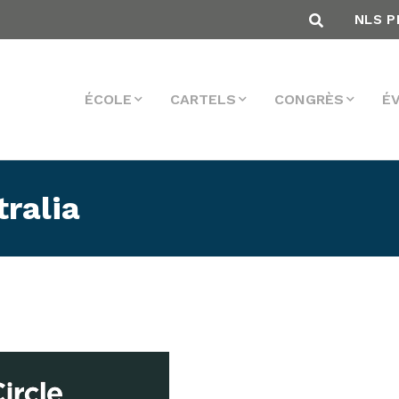
NLS P
ÉCOLE
CARTELS
CONGRÈS
É
tralia