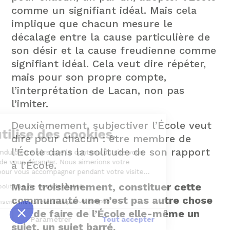
comme un signifiant idéal. Mais cela
implique que chacun mesure le
décalage entre la cause particulière de
son désir et la cause freudienne comme
signifiant idéal. Cela veut dire répéter,
mais pour son propre compte,
l’interprétation de Lacan, non pas
l’imiter.
Deuxièmement, subjectiver l’École veut
Ce site utilise des cookies.
dire pour chacun : être membre de
l’École dans la solitude de son rapport
Nous avons attendu d'être sûrs que le contenu du site vous
intéresse avant de vous déranger. Nous aimerions votre
à l’École.
consentement pour vous accompagner pendant votre visite...
Mais troisièmement, constituer cette
Consulter notre politique de confidentialité
communauté une n’est pas autre chose
Consentements certifiés par
que de faire de l’École elle-même un
Fermer
Paramétrer
Tout accepter
sujet, un sujet barré.