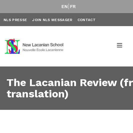
EN
FR
NLS PRESSE
JOIN NLS MESSAGER
CONTACT
The Lacanian Review (fr
translation)