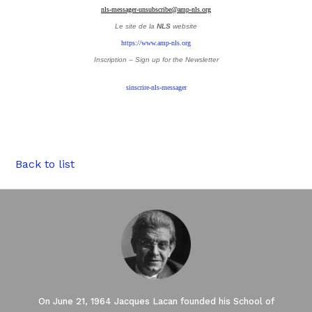
nls-messager-unsubscribe@amp-nls.org
Le site de la
NLS
website
https://www.amp-nls.org
Inscription – Sign up
for the Newsletter
sinscrire-nls-messager
Back to list
On June 21, 1964 Jacques Lacan founded his School of