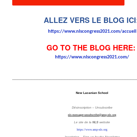
ALLEZ VERS LE BLOG ICI
https://www.nlscongress2021.com/accueil
GO TO THE BLOG HERE
https://www.nlscongress2021.com/
_____________________________________________
New Lacanian School
Désinscription – Unsubscribe
nls-messager-unsubscribe@amp-nls.org
Le site de la
NLS
website
https://www.amp-nls.org
Inscription – Sign up
for the Newsletter