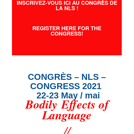
INSCRIVEZ-VOUS ICI AU CONGRÈS DE
LA NLS !
REGISTER HERE FOR THE
CONGRESS!
CONGRÈS – NLS –
CONGRESS 2021
22-23 May / mai
Bodily Effects of
Language
//