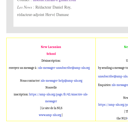
Les News
: Rédacteur Daniel Roy,
rédacteur-adjoint Hervé Damase
New Lacanian
Ne
School
Désinscription:
U
envoyez un message à :
nls-messager-unsubscribe@amp-nls.org
by sending a message to
unsubscribe@amp-nls.
Nous contacter:
nls-messager-help@amp-nls.org
Enquiries:
nls-message
Nouvelle
inscription:
https://amp-nls.org/page/fr/42/sinscrire-nls-
New
messager
https://amp-nls.org/p
| Le site de la NLS
| 
www.amp-nls.org
|
the NLS